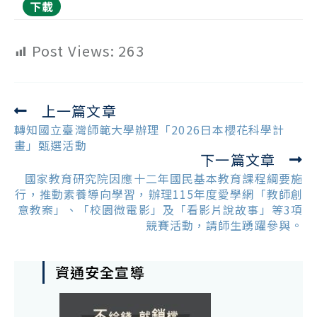
下載
Post Views:
263
上一篇文章
Read
more
轉知國立臺灣師範大學辦理「2026日本櫻花科學計
articles
畫」甄選活動
下一篇文章
國家教育研究院因應十二年國民基本教育課程綱要施
行，推動素養導向學習，辦理115年度愛學網「教師創
意教案」、「校園微電影」及「看影片說故事」等3項
競賽活動，請師生踴躍參與。
資通安全宣導