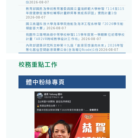
份
2026-08-07
教育部國民及學前教育署委請國立臺灣師範大學辦理「114至115
年度健康促進學校輔導計畫師資專業成長研習」實施計畫1份
2026-08-07
國立高雄科技大學海事學院造船及海洋工程系辦理「2026學生船
模創客大賽」
2026-08-07
桃園市立陽明高級中等學校辦理115學年度第一學期數位前導學校
計畫「AR2VR跨域教學設計工作坊」
2026-08-07
內政部建築研究所主辦第十九屆「創意狂想巢向未來」2026年智
慧化居住空間創意競賽公告(含海報QRcode)1份
2026-08-07
校務重點工作
體中粉絲專頁