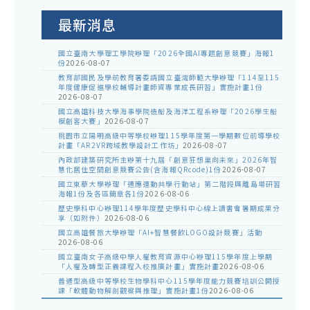
公
告
最新消息
國立臺南大學理工學院辦理「2026全國AI專題創意競賽」海報1
份
2026-08-07
教育部國民及學前教育署委請國立臺灣師範大學辦理「114至115
年度健康促進學校輔導計畫師資專業成長研習」實施計畫1份
2026-08-07
國立高雄科技大學海事學院造船及海洋工程系辦理「2026學生船
模創客大賽」
2026-08-07
桃園市立陽明高級中等學校辦理115學年度第一學期數位前導學校
計畫「AR2VR跨域教學設計工作坊」
2026-08-07
內政部建築研究所主辦第十九屆「創意狂想巢向未來」2026年智
慧化居住空間創意競賽公告(含海報QRcode)1份
2026-08-07
國立東華大學辦理「適應運動共學行動站」第二階段與離島場研習
海報1份及各區簡章各1份
2026-08-06
歷史學科中心辦理114學年度歷史學科中心線上讀書會暑期成果分
享（如附件）
2026-08-06
國立高雄餐旅大學辦理「AI+智慧餐飲LOGO設計競賽」活動
2026-08-06
國立臺南女子高級中學人權教育資源中心辦理115學年度上學期
「人權及轉型正義課程入校推廣計畫」實施計畫
2026-08-06
普通型高級中等學校生物學科中心115學年度能力競賽培訓公開授
課「軟體動物解剖觀察與推理」實施計畫1份
2026-08-06