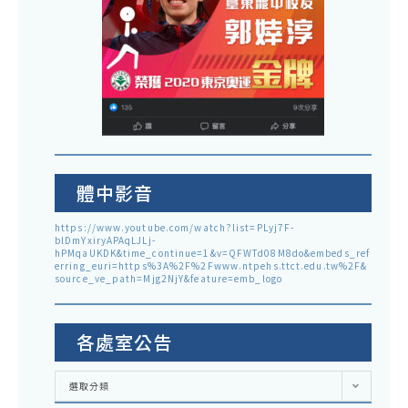
體中影音
https://www.youtube.com/watch?list=PLyj7F-
blDmYxiryAPAqLJLj-
hPMqaUKDK&time_continue=1&v=QFWTd08M8do&embeds_ref
erring_euri=https%3A%2F%2Fwww.ntpehs.ttct.edu.tw%2F&
source_ve_path=Mjg2NjY&feature=emb_logo
各處室公告
各
選取分類
處
室