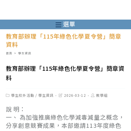
跳
轉
至
選單
主
教育部辦理「115年綠色化學夏令營」簡章
要
資料
內
容
首頁
>
學生資訊
教育部辦理「115年綠色化學夏令營」簡章資
料
Post
Post
Post
學生校外活動
/
學生資訊
2026-03-12
教學組
category:
last
author:
modified:
說 明：
一、 為加強推廣綠色化學減毒減量之概念，
分享創意競賽成果，本部邀請113年度綠色