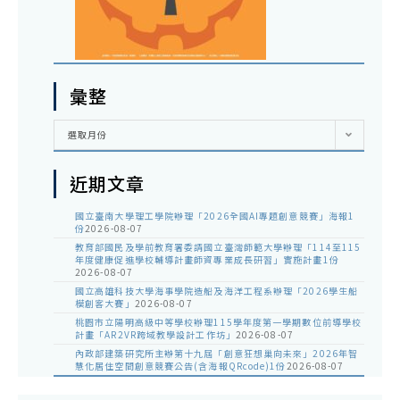
彙整
彙
選取月份
整
近期文章
國立臺南大學理工學院辦理「2026全國AI專題創意競賽」海報1
份
2026-08-07
教育部國民及學前教育署委請國立臺灣師範大學辦理「114至115
年度健康促進學校輔導計畫師資專業成長研習」實施計畫1份
2026-08-07
國立高雄科技大學海事學院造船及海洋工程系辦理「2026學生船
模創客大賽」
2026-08-07
桃園市立陽明高級中等學校辦理115學年度第一學期數位前導學校
計畫「AR2VR跨域教學設計工作坊」
2026-08-07
內政部建築研究所主辦第十九屆「創意狂想巢向未來」2026年智
慧化居住空間創意競賽公告(含海報QRcode)1份
2026-08-07