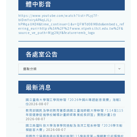
體中影音
https://www.youtube.com/watch?list=PLyj7F-
blDmYxiryAPAqLJLj-
hPMqaUKDK&time_continue=1&v=QFWTd08M8do&embeds_ref
erring_euri=https%3A%2F%2Fwww.ntpehs.ttct.edu.tw%2F&
source_ve_path=Mjg2NjY&feature=emb_logo
各處室公告
各
選取分類
處
室
公
告
最新消息
國立臺南大學理工學院辦理「2026全國AI專題創意競賽」海報1
份
2026-08-07
教育部國民及學前教育署委請國立臺灣師範大學辦理「114至115
年度健康促進學校輔導計畫師資專業成長研習」實施計畫1份
2026-08-07
國立高雄科技大學海事學院造船及海洋工程系辦理「2026學生船
模創客大賽」
2026-08-07
桃園市立陽明高級中等學校辦理115學年度第一學期數位前導學校