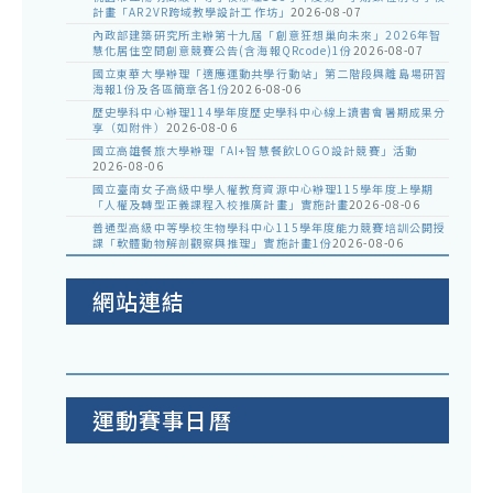
計畫「AR2VR跨域教學設計工作坊」
2026-08-07
內政部建築研究所主辦第十九屆「創意狂想巢向未來」2026年智
慧化居住空間創意競賽公告(含海報QRcode)1份
2026-08-07
國立東華大學辦理「適應運動共學行動站」第二階段與離島場研習
海報1份及各區簡章各1份
2026-08-06
歷史學科中心辦理114學年度歷史學科中心線上讀書會暑期成果分
享（如附件）
2026-08-06
國立高雄餐旅大學辦理「AI+智慧餐飲LOGO設計競賽」活動
2026-08-06
國立臺南女子高級中學人權教育資源中心辦理115學年度上學期
「人權及轉型正義課程入校推廣計畫」實施計畫
2026-08-06
普通型高級中等學校生物學科中心115學年度能力競賽培訓公開授
課「軟體動物解剖觀察與推理」實施計畫1份
2026-08-06
網站連結
運動賽事日曆