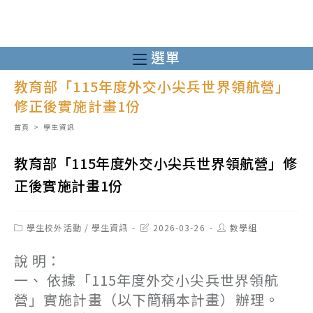
跳
轉
至
選單
主
教育部「115年度外交小尖兵世界領航營」
要
修正後實施計畫1份
內
容
首頁
>
學生資訊
教育部「115年度外交小尖兵世界領航營」修
正後實施計畫1份
Post
Post
Post
學生校外活動
/
學生資訊
2026-03-26
教學組
category:
last
author:
modified:
說 明：
一、 依據「115年度外交小尖兵世界領航
營」實施計畫（以下簡稱本計畫）辦理。