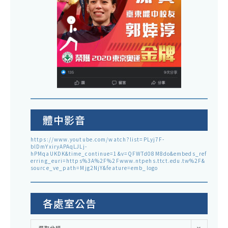
體中影音
https://www.youtube.com/watch?list=PLyj7F-
blDmYxiryAPAqLJLj-
hPMqaUKDK&time_continue=1&v=QFWTd08M8do&embeds_ref
erring_euri=https%3A%2F%2Fwww.ntpehs.ttct.edu.tw%2F&
source_ve_path=Mjg2NjY&feature=emb_logo
各處室公告
各
選取分類