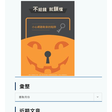
彙整
彙
選取月份
整
近期文章