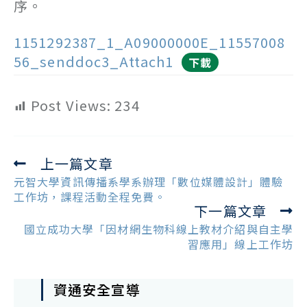
序。
1151292387_1_A09000000E_11557008
56_senddoc3_Attach1
下載
Post Views:
234
上一篇文章
Read
more
元智大學資訊傳播系學系辦理「數位媒體設計」體驗
articles
工作坊，課程活動全程免費。
下一篇文章
國立成功大學「因材網生物科線上教材介紹與自主學
習應用」線上工作坊
資通安全宣導