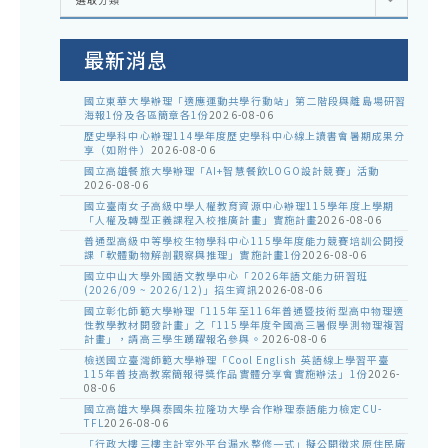
處
室
公
告
最新消息
國立東華大學辦理「適應運動共學行動站」第二階段與離島場研習
海報1份及各區簡章各1份
2026-08-06
歷史學科中心辦理114學年度歷史學科中心線上讀書會暑期成果分
享（如附件）
2026-08-06
國立高雄餐旅大學辦理「AI+智慧餐飲LOGO設計競賽」活動
2026-08-06
國立臺南女子高級中學人權教育資源中心辦理115學年度上學期
「人權及轉型正義課程入校推廣計畫」實施計畫
2026-08-06
普通型高級中等學校生物學科中心115學年度能力競賽培訓公開授
課「軟體動物解剖觀察與推理」實施計畫1份
2026-08-06
國立中山大學外國語文教學中心「2026年語文能力研習班
(2026/09 ~ 2026/12)」招生資訊
2026-08-06
國立彰化師範大學辦理「115年至116年普通暨技術型高中物理適
性教學教材開發計畫」之「115學年度全國高三暑假學測物理複習
計畫」，請高三學生踴躍報名參與。
2026-08-06
檢送國立臺灣師範大學辦理「Cool English 英語線上學習平臺
115年普技高教案簡報得獎作品實體分享會實施辦法」1份
2026-
08-06
國立高雄大學與泰國朱拉隆功大學合作辦理泰語能力檢定CU-
TFL
2026-08-06
「行政大樓三樓主計室外平台漏水整修一式」擬公開徵求原住民廠