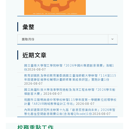
彙整
彙
選取月份
整
近期文章
國立臺南大學理工學院辦理「2026全國AI專題創意競賽」海報1
份
2026-08-07
教育部國民及學前教育署委請國立臺灣師範大學辦理「114至115
年度健康促進學校輔導計畫師資專業成長研習」實施計畫1份
2026-08-07
國立高雄科技大學海事學院造船及海洋工程系辦理「2026學生船
模創客大賽」
2026-08-07
桃園市立陽明高級中等學校辦理115學年度第一學期數位前導學校
計畫「AR2VR跨域教學設計工作坊」
2026-08-07
內政部建築研究所主辦第十九屆「創意狂想巢向未來」2026年智
慧化居住空間創意競賽公告(含海報QRcode)1份
2026-08-07
校務重點工作