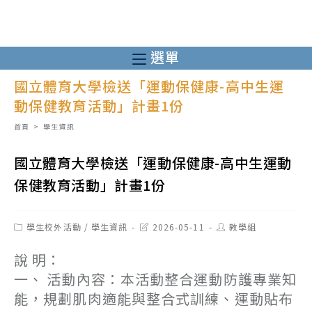
跳
轉
至
選單
主
國立體育大學檢送「運動保健康-高中生運
要
動保健教育活動」計畫1份
內
容
首頁
>
學生資訊
國立體育大學檢送「運動保健康-高中生運動
保健教育活動」計畫1份
Post
Post
Post
學生校外活動
/
學生資訊
2026-05-11
教學組
category:
last
author:
modified:
說 明：
一、 活動內容：本活動整合運動防護專業知
能，規劃肌肉適能與整合式訓練、運動貼布