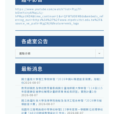
https://www.youtube.com/watch?list=PLyj7F-
blDmYxiryAPAqLJLj-
hPMqaUKDK&time_continue=1&v=QFWTd08M8do&embeds_ref
erring_euri=https%3A%2F%2Fwww.ntpehs.ttct.edu.tw%2F&
source_ve_path=Mjg2NjY&feature=emb_logo
各處室公告
各
選取分類
處
室
公
告
最新消息
國立臺南大學理工學院辦理「2026全國AI專題創意競賽」海報1
份
2026-08-07
教育部國民及學前教育署委請國立臺灣師範大學辦理「114至115
年度健康促進學校輔導計畫師資專業成長研習」實施計畫1份
2026-08-07
國立高雄科技大學海事學院造船及海洋工程系辦理「2026學生船
模創客大賽」
2026-08-07
桃園市立陽明高級中等學校辦理115學年度第一學期數位前導學校
計畫「AR2VR跨域教學設計工作坊」
2026-08-07