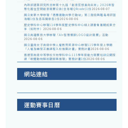
內政部建築研究所主辦第十九屆「創意狂想巢向未來」2026年智
慧化居住空間創意競賽公告(含海報QRcode)1份
2026-08-07
國立東華大學辦理「適應運動共學行動站」第二階段與離島場研習
海報1份及各區簡章各1份
2026-08-06
歷史學科中心辦理114學年度歷史學科中心線上讀書會暑期成果分
享（如附件）
2026-08-06
國立高雄餐旅大學辦理「AI+智慧餐飲LOGO設計競賽」活動
2026-08-06
國立臺南女子高級中學人權教育資源中心辦理115學年度上學期
「人權及轉型正義課程入校推廣計畫」實施計畫
2026-08-06
普通型高級中等學校生物學科中心115學年度能力競賽培訓公開授
課「軟體動物解剖觀察與推理」實施計畫1份
2026-08-06
網站連結
運動賽事日曆