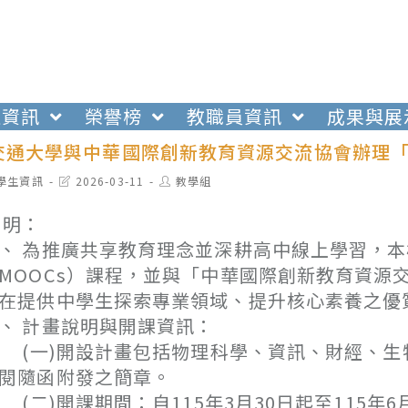
生資訊
榮譽榜
教職員資訊
成果與展
交通大學與中華國際創新教育資源交流協會辦理
t
Post
Post
學生資訊
2026-03-11
教學組
egory:
last
author:
modified:
 明：
、 為推廣共享教育理念並深耕高中線上學習，本校
MOOCs）課程，並與「中華國際創新教育資源
在提供中學生探索專業領域、提升核心素養之優
、 計畫說明與開課資訊：
一)開設計畫包括物理科學、資訊、財經、生
閱隨函附發之簡章。
二)開課期間：自115年3月30日起至115年6