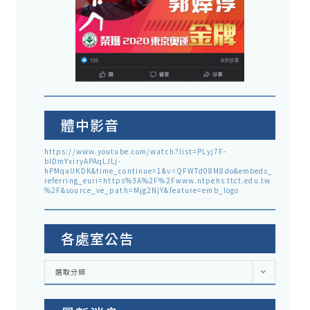
體中影音
https://www.youtube.com/watch?list=PLyj7F-
blDmYxiryAPAqLJLj-
hPMqaUKDK&time_continue=1&v=QFWTd08M8do&embeds_
referring_euri=https%3A%2F%2Fwww.ntpehs.ttct.edu.tw
%2F&source_ve_path=Mjg2NjY&feature=emb_logo
各處室公告
各
選取分類
處
室
公
告