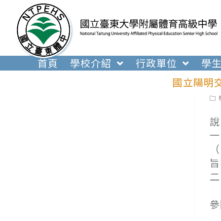
跳
轉
至
主
要
首頁
學校介紹
行政單位
學
內
國立陽明
容
Pos
cat
說
一
（
旨
二
(
參
(