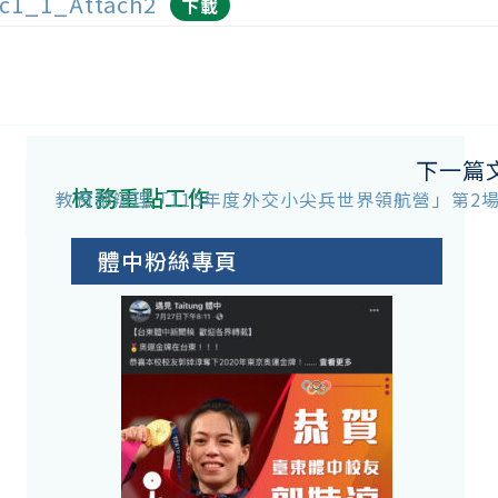
c1_1_Attach2
下載
下一篇
校務重點工作
教育部辦理「115年度外交小尖兵世界領航營」第2
體中粉絲專頁