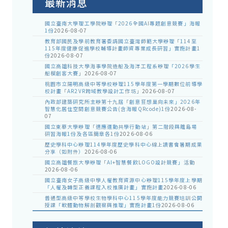
最新消息
國立臺南大學理工學院辦理「2026全國AI專題創意競賽」海報
1份
2026-08-07
教育部國民及學前教育署委請國立臺灣師範大學辦理「114至
115年度健康促進學校輔導計畫師資專業成長研習」實施計畫1
份
2026-08-07
國立高雄科技大學海事學院造船及海洋工程系辦理「2026學生
船模創客大賽」
2026-08-07
桃園市立陽明高級中等學校辦理115學年度第一學期數位前導學
校計畫「AR2VR跨域教學設計工作坊」
2026-08-07
內政部建築研究所主辦第十九屆「創意狂想巢向未來」2026年
智慧化居住空間創意競賽公告(含海報QRcode)1份
2026-08-
07
國立東華大學辦理「適應運動共學行動站」第二階段與離島場
研習海報1份及各區簡章各1份
2026-08-06
歷史學科中心辦理114學年度歷史學科中心線上讀書會暑期成果
分享（如附件）
2026-08-06
國立高雄餐旅大學辦理「AI+智慧餐飲LOGO設計競賽」活動
2026-08-06
國立臺南女子高級中學人權教育資源中心辦理115學年度上學期
「人權及轉型正義課程入校推廣計畫」實施計畫
2026-08-06
普通型高級中等學校生物學科中心115學年度能力競賽培訓公開
授課「軟體動物解剖觀察與推理」實施計畫1份
2026-08-06