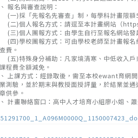
、 報名與審查說明：
一)採「先報名先審查」制，每學科計畫限額50
二)個人報名方式：請逕至本計畫網站（https://e
三)個人團報方式：由學生自行至報名網站發
四)學校團報方式：可由學校老師至計畫報名
查費。
五)特殊身分補助：凡家境清寒、中低收入戶
課程費全額減免。
、 上課方式：經錄取後，需至本校ewant育
業測驗，並於期末與教授面授評量，於結業並通
章供參。
、 計畫聯絡窗口：高中人才培育小組廖小姐、蕭先生0
151291700_1_A096M0000Q_1150007423_do