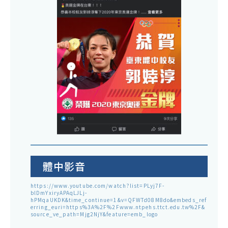
體中影音
https://www.youtube.com/watch?list=PLyj7F-
blDmYxiryAPAqLJLj-
hPMqaUKDK&time_continue=1&v=QFWTd08M8do&embeds_ref
erring_euri=https%3A%2F%2Fwww.ntpehs.ttct.edu.tw%2F&
source_ve_path=Mjg2NjY&feature=emb_logo