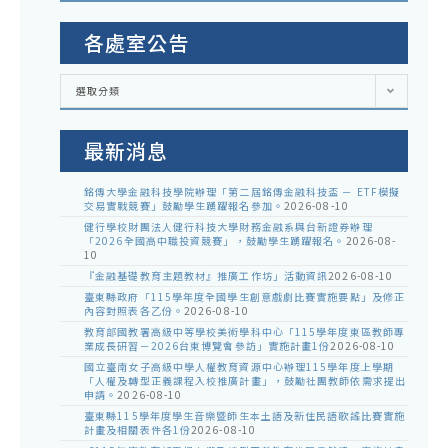
各處室公告
各
選取分類
處
室
公
告
最新消息
銘傳大學金融科技學院辦理「第二屆銘傳金融科技盃 － ETF模擬
交易實戰競賽」鼓勵學生踴躍報名參加。
2026-08-10
健行學校財團法人健行科技大學財務金融系與台新證券辦理
「2026全國高中職投資競賽」，鼓勵學生踴躍報名。
2026-08-
10
『金融基礎教育主題教材』推廣工作坊」活動資訊
2026-08-10
臺東縣政府「115學年度全國學生創意戲劇比賽實施要點」及修正
內容對照表各乙份。
2026-08-10
教育部國教署高級中等學校美術學科中心「115學年度東區教師專
業成長研習－2026台東博覽會參訪」實施計畫1份
2026-08-10
國立臺南女子高級中學人權教育資源中心辦理115學年度上學期
「人權及轉型正義課程入校推廣計畫」，鼓勵社團教師依需求提出
申請。
2026-08-10
臺東縣115學年度學生音樂暨師生本土語及新住民語歌謠比賽實施
計畫及相關表件各1份
2026-08-10