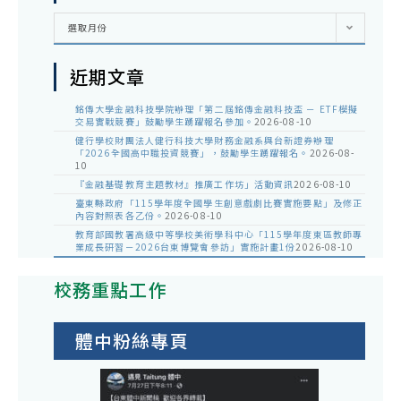
彙
選取月份
整
近期文章
銘傳大學金融科技學院辦理「第二屆銘傳金融科技盃 － ETF模擬
交易實戰競賽」鼓勵學生踴躍報名參加。
2026-08-10
健行學校財團法人健行科技大學財務金融系與台新證券辦理
「2026全國高中職投資競賽」，鼓勵學生踴躍報名。
2026-08-
10
『金融基礎教育主題教材』推廣工作坊」活動資訊
2026-08-10
臺東縣政府「115學年度全國學生創意戲劇比賽實施要點」及修正
內容對照表各乙份。
2026-08-10
教育部國教署高級中等學校美術學科中心「115學年度東區教師專
業成長研習－2026台東博覽會參訪」實施計畫1份
2026-08-10
校務重點工作
體中粉絲專頁