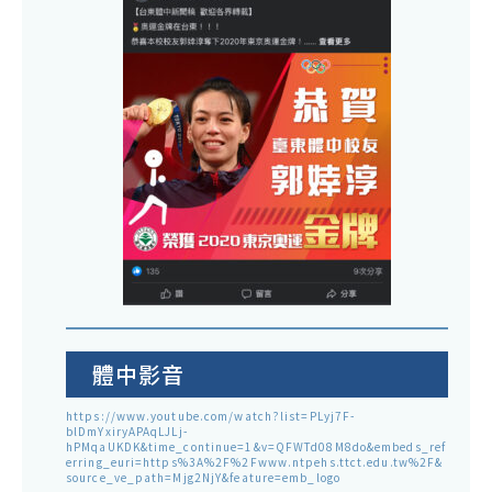
體中影音
https://www.youtube.com/watch?list=PLyj7F-
blDmYxiryAPAqLJLj-
hPMqaUKDK&time_continue=1&v=QFWTd08M8do&embeds_ref
erring_euri=https%3A%2F%2Fwww.ntpehs.ttct.edu.tw%2F&
source_ve_path=Mjg2NjY&feature=emb_logo