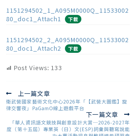
1151294502_1_A095M0000Q_11533002
80_doc1_Attach1
下載
1151294502_2_A095M0000Q_11533002
80_doc1_Attach2
下載
Post Views:
133
上一篇文章
Read
more
衛武營國家藝術文化中心2026年「【武營大圖鑑】旋
articles
律交響夜」PaGamO線上遊戲平台
下一篇文章
「華人資訊語文競技與創意設計大賞─2026-2027年
度（第十五屆）專業英（日）文(ESP)詞彙與聽寫說能
力大賽活動訊息與教師增能研習會