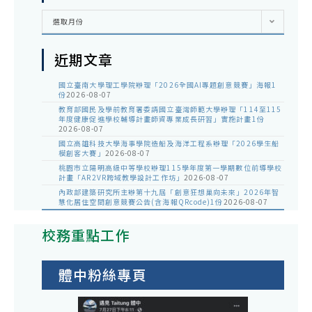
彙
選取月份
整
近期文章
國立臺南大學理工學院辦理「2026全國AI專題創意競賽」海報1
份
2026-08-07
教育部國民及學前教育署委請國立臺灣師範大學辦理「114至115
年度健康促進學校輔導計畫師資專業成長研習」實施計畫1份
2026-08-07
國立高雄科技大學海事學院造船及海洋工程系辦理「2026學生船
模創客大賽」
2026-08-07
桃園市立陽明高級中等學校辦理115學年度第一學期數位前導學校
計畫「AR2VR跨域教學設計工作坊」
2026-08-07
內政部建築研究所主辦第十九屆「創意狂想巢向未來」2026年智
慧化居住空間創意競賽公告(含海報QRcode)1份
2026-08-07
校務重點工作
體中粉絲專頁