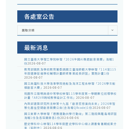
各處室公告
各
選取分類
處
室
公
告
最新消息
國立臺南大學理工學院辦理「2026全國AI專題創意競賽」海報1
份
2026-08-07
教育部國民及學前教育署委請國立臺灣師範大學辦理「114至115
年度健康促進學校輔導計畫師資專業成長研習」實施計畫1份
2026-08-07
國立高雄科技大學海事學院造船及海洋工程系辦理「2026學生船
模創客大賽」
2026-08-07
桃園市立陽明高級中等學校辦理115學年度第一學期數位前導學校
計畫「AR2VR跨域教學設計工作坊」
2026-08-07
內政部建築研究所主辦第十九屆「創意狂想巢向未來」2026年智
慧化居住空間創意競賽公告(含海報QRcode)1份
2026-08-07
國立東華大學辦理「適應運動共學行動站」第二階段與離島場研習
海報1份及各區簡章各1份
2026-08-06
歷史學科中心辦理114學年度歷史學科中心線上讀書會暑期成果分
享（如附件）
2026-08-06