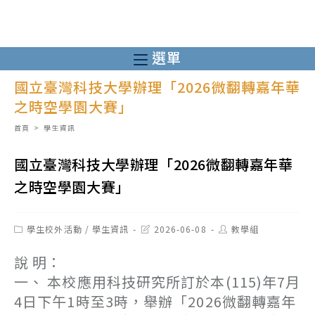
跳
轉
至
選單
主
國立臺灣科技大學辦理「2026微翻轉嘉年華
要
之時空學園大賽」
內
容
首頁
>
學生資訊
國立臺灣科技大學辦理「2026微翻轉嘉年華
之時空學園大賽」
Post
Post
Post
學生校外活動
/
學生資訊
2026-06-08
教學組
category:
last
author:
modified:
說 明：
一、 本校應用科技研究所訂於本(115)年7月
4日下午1時至3時，舉辦「2026微翻轉嘉年