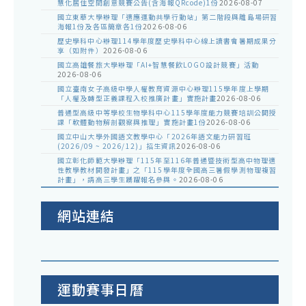
慧化居住空間創意競賽公告(含海報QRcode)1份
2026-08-07
國立東華大學辦理「適應運動共學行動站」第二階段與離島場研習
海報1份及各區簡章各1份
2026-08-06
歷史學科中心辦理114學年度歷史學科中心線上讀書會暑期成果分
享（如附件）
2026-08-06
國立高雄餐旅大學辦理「AI+智慧餐飲LOGO設計競賽」活動
2026-08-06
國立臺南女子高級中學人權教育資源中心辦理115學年度上學期
「人權及轉型正義課程入校推廣計畫」實施計畫
2026-08-06
普通型高級中等學校生物學科中心115學年度能力競賽培訓公開授
課「軟體動物解剖觀察與推理」實施計畫1份
2026-08-06
國立中山大學外國語文教學中心「2026年語文能力研習班
(2026/09 ~ 2026/12)」招生資訊
2026-08-06
國立彰化師範大學辦理「115年至116年普通暨技術型高中物理適
性教學教材開發計畫」之「115學年度全國高三暑假學測物理複習
計畫」，請高三學生踴躍報名參與。
2026-08-06
網站連結
運動賽事日曆