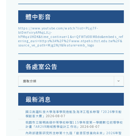
體中影音
https://www.youtube.com/watch?list=PLyj7F-
blDmYxiryAPAqLJLj-
hPMqaUKDK&time_continue=1&v=QFWTd08M8do&embeds_ref
erring_euri=https%3A%2F%2Fwww.ntpehs.ttct.edu.tw%2F&
source_ve_path=Mjg2NjY&feature=emb_logo
各處室公告
各
選取分類
處
室
公
告
最新消息
國立高雄科技大學海事學院造船及海洋工程系辦理「2026學生船
模創客大賽」
2026-08-07
桃園市立陽明高級中等學校辦理115學年度第一學期數位前導學校
計畫「AR2VR跨域教學設計工作坊」
2026-08-07
內政部建築研究所主辦第十九屆「創意狂想巢向未來」2026年智