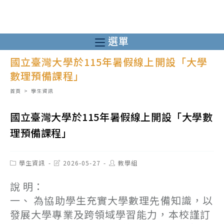
跳
轉
至
選單
主
國立臺灣大學於115年暑假線上開設「大學
要
數理預備課程」
內
容
首頁
>
學生資訊
國立臺灣大學於115年暑假線上開設「大學數
理預備課程」
Post
Post
Post
學生資訊
2026-05-27
教學組
category:
last
author:
modified:
說 明：
一、 為協助學生充實大學數理先備知識，以
發展大學專業及跨領域學習能力，本校謹訂