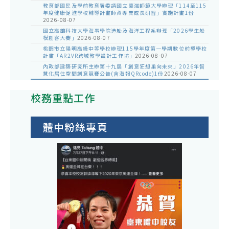
教育部國民及學前教育署委請國立臺灣師範大學辦理「114至115
年度健康促進學校輔導計畫師資專業成長研習」實施計畫1份
2026-08-07
國立高雄科技大學海事學院造船及海洋工程系辦理「2026學生船
模創客大賽」
2026-08-07
桃園市立陽明高級中等學校辦理115學年度第一學期數位前導學校
計畫「AR2VR跨域教學設計工作坊」
2026-08-07
內政部建築研究所主辦第十九屆「創意狂想巢向未來」2026年智
慧化居住空間創意競賽公告(含海報QRcode)1份
2026-08-07
校務重點工作
體中粉絲專頁