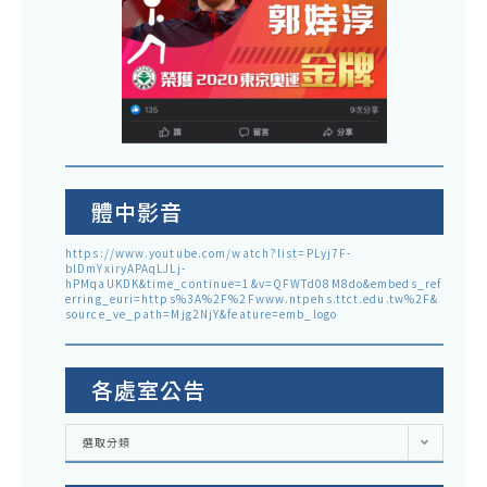
體中影音
https://www.youtube.com/watch?list=PLyj7F-
blDmYxiryAPAqLJLj-
hPMqaUKDK&time_continue=1&v=QFWTd08M8do&embeds_ref
erring_euri=https%3A%2F%2Fwww.ntpehs.ttct.edu.tw%2F&
source_ve_path=Mjg2NjY&feature=emb_logo
各處室公告
各
選取分類
處
室
公