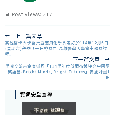
Post Views:
217
上一篇文章
Read
more
高雄醫學大學醫藥暨應用化學系謹訂於114年12月6日
articles
(星期六)舉辦「一日檢驗員-高雄醫學大學食安體驗課
程」
下一篇文章
學術交流基金會辦理「114學年度傅爾布萊特高中國際
英語營-Bright Minds, Bright Futures」實施計畫1
份
資通安全宣導