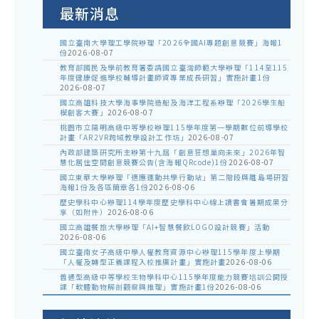
告
最新消息
國立臺南大學理工學院辦理「2026全國AI專題創意競賽」海報1
份
2026-08-07
教育部國民及學前教育署委請國立臺灣師範大學辦理「114至115
年度健康促進學校輔導計畫師資專業成長研習」實施計畫1份
2026-08-07
國立高雄科技大學海事學院造船及海洋工程系辦理「2026學生船
模創客大賽」
2026-08-07
桃園市立陽明高級中等學校辦理115學年度第一學期數位前導學校
計畫「AR2VR跨域教學設計工作坊」
2026-08-07
內政部建築研究所主辦第十九屆「創意狂想巢向未來」2026年智
慧化居住空間創意競賽公告(含海報QRcode)1份
2026-08-07
國立東華大學辦理「適應運動共學行動站」第二階段與離島場研習
海報1份及各區簡章各1份
2026-08-06
歷史學科中心辦理114學年度歷史學科中心線上讀書會暑期成果分
享（如附件）
2026-08-06
國立高雄餐旅大學辦理「AI+智慧餐飲LOGO設計競賽」活動
2026-08-06
國立臺南女子高級中學人權教育資源中心辦理115學年度上學期
「人權及轉型正義課程入校推廣計畫」實施計畫
2026-08-06
普通型高級中等學校生物學科中心115學年度能力競賽培訓公開授
課「軟體動物解剖觀察與推理」實施計畫1份
2026-08-06