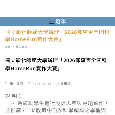
跳
轉
至
選單
主
國立彰化師範大學辦理「2026仰望盃全國科
要
學HomeRun實作大賽」
內
容
首頁
>
學生資訊
國立彰化師範大學辦理「2026仰望盃全國科
學HomeRun實作大賽」
Post
Post
Post
學生資訊
2025-10-16
教學組
category:
last
author:
modified:
說 明：
一、 為鼓勵學生進行設計思考與專題實作，
並推廣STEM教育中自然科學領域之學習與