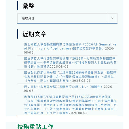
彙整
彙
選取月份
整
近期文章
崑山科技大學互動媒體與數位娛樂系舉辦「2026 AI(Generative
AI Planning and Applications)國際證照教師研習營」
2026-
08-06
國立清華大學竹師教育學院辦理「2026第十七屆教育創新國際學
術研討會——多元協作與永續共好～從科技創新到人本實踐的教育
新視野」徵稿資訊
2026-08-06
國立彰化師範大學辦理「115年至116年普通暨技術型高中物理適
性教學教材開發計畫」之「物理暑假自主學習啟航站」，請學生
（含升高一新生）踴躍報名參加。
2026-08-06
歷史學科中心參與辦理115學年度台語片影史（如附件）
2026-
08-06
教育部115年7月28日臺教授國字第1156002300號函送修正
「公立中小學兼任及代課教師鐘點費支給基準表」，因主旨所載生
效日有誤繕，爰予更正；兼任及代課教師支給數額自中華民國一百
十四年九月一日生效，藝術才能班外聘兼任教師支給數額下限自一
百十五年八月一日生效，請查照
2026-08-05
校務重點工作