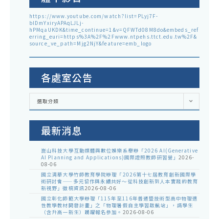
https://www.youtube.com/watch?list=PLyj7F-
blDmYxiryAPAqLJLj-
hPMqaUKDK&time_continue=1&v=QFWTd08M8do&embeds_ref
erring_euri=https%3A%2F%2Fwww.ntpehs.ttct.edu.tw%2F&
source_ve_path=Mjg2NjY&feature=emb_logo
各處室公告
各
選取分類
處
室
公
告
最新消息
崑山科技大學互動媒體與數位娛樂系舉辦「2026 AI(Generative
AI Planning and Applications)國際證照教師研習營」
2026-
08-06
國立清華大學竹師教育學院辦理「2026第十七屆教育創新國際學
術研討會——多元協作與永續共好～從科技創新到人本實踐的教育
新視野」徵稿資訊
2026-08-06
國立彰化師範大學辦理「115年至116年普通暨技術型高中物理適
性教學教材開發計畫」之「物理暑假自主學習啟航站」，請學生
（含升高一新生）踴躍報名參加。
2026-08-06