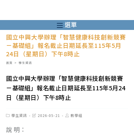
跳
轉
至
選單
主
國立中興大學辦理「智慧健康科技創新競賽
要
－基礎組」報名截止日期延長至115年5月
內
24日（星期日）下午8時止
容
首頁
>
學生資訊
國立中興大學辦理「智慧健康科技創新競賽
－基礎組」報名截止日期延長至115年5月24
日（星期日）下午8時止
Post
Post
Post
學生資訊
2026-05-21
教學組
category:
last
author:
modified:
說 明：