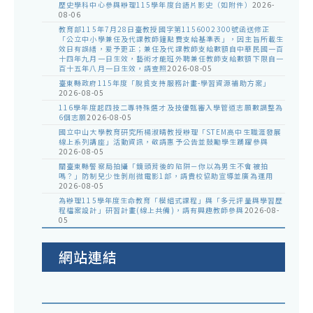
歷史學科中心參與辦理115學年度台語片影史（如附件）
2026-
08-06
教育部115年7月28日臺教授國字第1156002300號函送修正
「公立中小學兼任及代課教師鐘點費支給基準表」，因主旨所載生
效日有誤繕，爰予更正；兼任及代課教師支給數額自中華民國一百
十四年九月一日生效，藝術才能班外聘兼任教師支給數額下限自一
百十五年八月一日生效，請查照
2026-08-05
臺東縣政府115年度「脫貧支持服務計畫-學習資源補助方案」
2026-08-05
116學年度起四技二專特殊選才及技優甄審入學管道志願數調整為
6個志願
2026-08-05
國立中山大學教育研究所楊淑晴教授辦理「STEM高中生職涯發展
線上系列講座」活動資訊，敬請惠予公告並鼓勵學生踴躍參與
2026-08-05
關臺東縣警察局拍攝「鏡頭背後的陷阱－你以為男生不會被拍
嗎？」防制兒少性剝削微電影1部，請貴校協助宣導並廣為運用
2026-08-05
為辦理115學年度生命教育「模組式課程」與「多元評量與學習歷
程檔案設計」研習計畫(線上共備)，請有興趣教師參與
2026-08-
05
網站連結