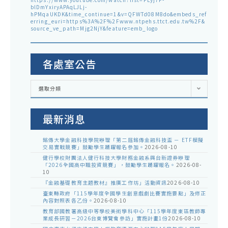
blDmYxiryAPAqLJLj-
hPMqaUKDK&time_continue=1&v=QFWTd08M8do&embeds_ref
erring_euri=https%3A%2F%2Fwww.ntpehs.ttct.edu.tw%2F&
source_ve_path=Mjg2NjY&feature=emb_logo
各處室公告
各
選取分類
處
室
公
告
最新消息
銘傳大學金融科技學院辦理「第二屆銘傳金融科技盃 － ETF模擬
交易實戰競賽」鼓勵學生踴躍報名參加。
2026-08-10
健行學校財團法人健行科技大學財務金融系與台新證券辦理
「2026全國高中職投資競賽」，鼓勵學生踴躍報名。
2026-08-
10
『金融基礎教育主題教材』推廣工作坊」活動資訊
2026-08-10
臺東縣政府「115學年度全國學生創意戲劇比賽實施要點」及修正
內容對照表各乙份。
2026-08-10
教育部國教署高級中等學校美術學科中心「115學年度東區教師專
業成長研習－2026台東博覽會參訪」實施計畫1份
2026-08-10