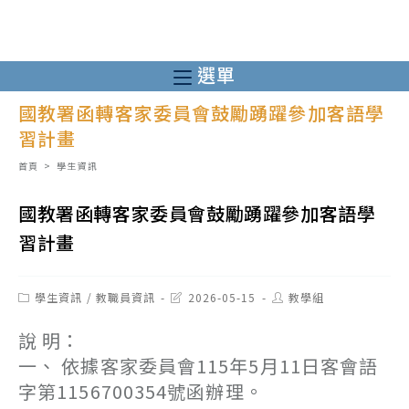
跳
轉
至
選單
主
國教署函轉客家委員會鼓勵踴躍參加客語學
要
習計畫
內
容
首頁
>
學生資訊
國教署函轉客家委員會鼓勵踴躍參加客語學
習計畫
Post
Post
Post
學生資訊
/
教職員資訊
2026-05-15
教學組
category:
last
author:
modified:
說 明：
一、 依據客家委員會115年5月11日客會語
字第1156700354號函辦理。