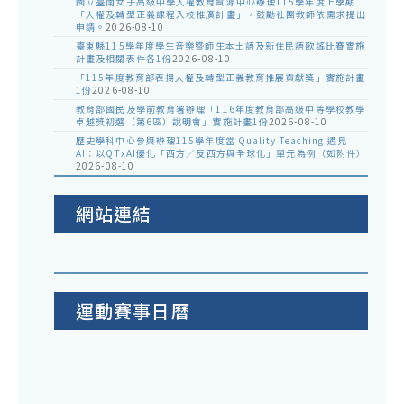
國立臺南女子高級中學人權教育資源中心辦理115學年度上學期
「人權及轉型正義課程入校推廣計畫」，鼓勵社團教師依需求提出
申請。
2026-08-10
臺東縣115學年度學生音樂暨師生本土語及新住民語歌謠比賽實施
計畫及相關表件各1份
2026-08-10
「115年度教育部表揚人權及轉型正義教育推展貢獻獎」實施計畫
1份
2026-08-10
教育部國民及學前教育署辦理「116年度教育部高級中等學校教學
卓越獎初選（第6區）說明會」實施計畫1份
2026-08-10
歷史學科中心參與辦理115學年度當 Quality Teaching 遇見
AI：以QTxAI優化「西方／反西方與全球化」單元為例（如附件）
2026-08-10
網站連結
運動賽事日曆