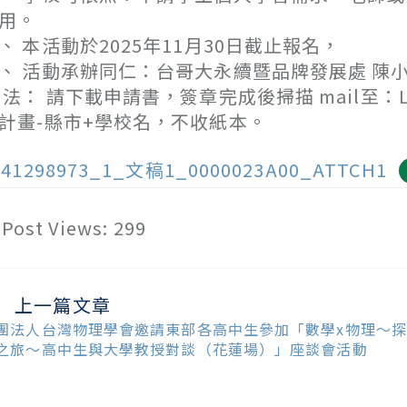
用。
、 本活動於2025年11月30日截止報名，
、 活動承辦同仁：台哥大永續暨品牌發展處 陳小姐/ 6
 法： 請下載申請書，簽章完成後掃描 mail至：Laur
計畫-縣市+學校名，不收紙本。
141298973_1_文稿1_0000023A00_ATTCH1
Post Views:
299
上一篇文章
ead
ore
團法人台灣物理學會邀請東部各高中生參加「數學x物理～探
ticles
之旅～高中生與大學教授對談（花蓮場）」座談會活動