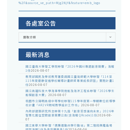
%2F&source_ve_path=Mjg2NjY&feature=emb_logo
各處室公告
各
選取分類
處
室
公
告
最新消息
國立臺南大學理工學院辦理「2026全國AI專題創意競賽」海報
1份
2026-08-07
教育部國民及學前教育署委請國立臺灣師範大學辦理「114至
115年度健康促進學校輔導計畫師資專業成長研習」實施計畫1
份
2026-08-07
國立高雄科技大學海事學院造船及海洋工程系辦理「2026學生
船模創客大賽」
2026-08-07
桃園市立陽明高級中等學校辦理115學年度第一學期數位前導學
校計畫「AR2VR跨域教學設計工作坊」
2026-08-07
內政部建築研究所主辦第十九屆「創意狂想巢向未來」2026年
智慧化居住空間創意競賽公告(含海報QRcode)1份
2026-08-
07
國立東華大學辦理「適應運動共學行動站」第二階段與離島場
研習海報1份及各區簡章各1份
2026-08-06