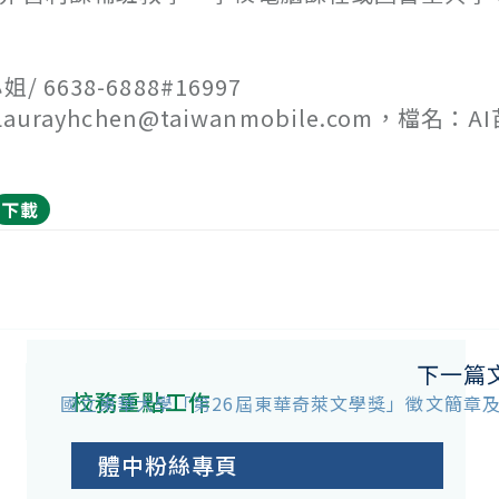
638-6888#16997
ayhchen@taiwanmobile.com，檔名：A
下載
下一篇
校務重點工作
國立東華大學「第26屆東華奇萊文學獎」徵文簡章
體中粉絲專頁