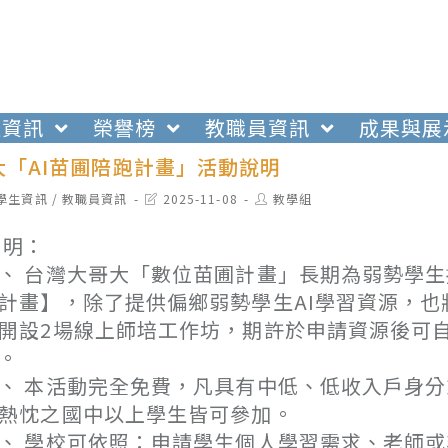
生資訊
榮譽榜
教職員資訊
成果與展
大「AI苗圃陪跑計畫」活動說明
t
Post
Post
學生資訊
/
教職員資訊
2025-11-08
教學組
egory:
last
author:
modified:
 明：
、 台灣大哥大「數位苗圃計畫」長期為弱勢學生
計畫】，除了提供偏鄉弱勢學生AI學習資源，
開設2場線上師培工作坊，期許於申請資源後可自
。
、 本活動完全免費，凡具有中低、低收入戶身
熱忱之國中以上學生皆可參加。
、 學校可依照：申請學生個人學習需求、老師