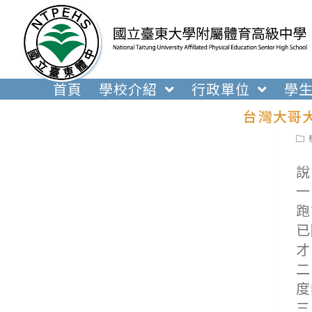
跳
轉
至
主
要
首頁
學校介紹
行政單位
學
內
台灣大哥
容
Pos
cat
說
一
跑
已
才
二
度
三