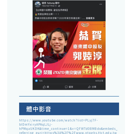
體中影音
https://www.youtube.com/watch?list=PLyj7F-
blDmYxiryAPAqLJLj-
hPMqaUKDK&time_continue=1&v=QFWTd08M8do&embeds_
referring_euri=https%3A%2F%2Fwww.ntpehs.ttct.edu.tw