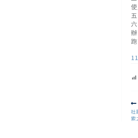
使
五
六
辦
跑
1
R
m
社
ar
索