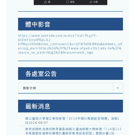
體中影音
https://www.youtube.com/watch?list=PLyj7F-
blDmYxiryAPAqLJLj-
hPMqaUKDK&time_continue=1&v=QFWTd08M8do&embeds_ref
erring_euri=https%3A%2F%2Fwww.ntpehs.ttct.edu.tw%2F&
source_ve_path=Mjg2NjY&feature=emb_logo
各處室公告
各
選取分類
處
室
公
告
最新消息
國立臺南大學理工學院辦理「2026全國AI專題創意競賽」海報1
份
2026-08-07
教育部國民及學前教育署委請國立臺灣師範大學辦理「114至115
年度健康促進學校輔導計畫師資專業成長研習」實施計畫1份