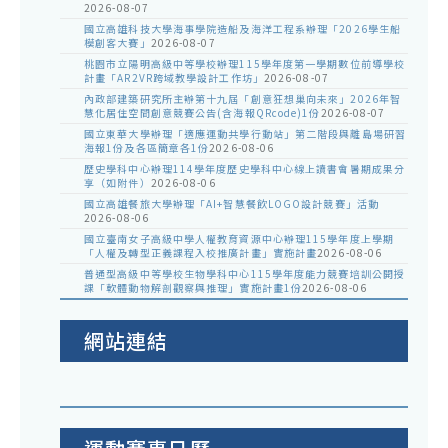
2026-08-07
國立高雄科技大學海事學院造船及海洋工程系辦理「2026學生船
模創客大賽」
2026-08-07
桃園市立陽明高級中等學校辦理115學年度第一學期數位前導學校
計畫「AR2VR跨域教學設計工作坊」
2026-08-07
內政部建築研究所主辦第十九屆「創意狂想巢向未來」2026年智
慧化居住空間創意競賽公告(含海報QRcode)1份
2026-08-07
國立東華大學辦理「適應運動共學行動站」第二階段與離島場研習
海報1份及各區簡章各1份
2026-08-06
歷史學科中心辦理114學年度歷史學科中心線上讀書會暑期成果分
享（如附件）
2026-08-06
國立高雄餐旅大學辦理「AI+智慧餐飲LOGO設計競賽」活動
2026-08-06
國立臺南女子高級中學人權教育資源中心辦理115學年度上學期
「人權及轉型正義課程入校推廣計畫」實施計畫
2026-08-06
普通型高級中等學校生物學科中心115學年度能力競賽培訓公開授
課「軟體動物解剖觀察與推理」實施計畫1份
2026-08-06
網站連結