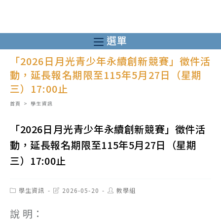
跳
轉
至
選單
主
「2026日月光青少年永續創新競賽」徵件活
要
動，延長報名期限至115年5月27日（星期
內
三）17:00止
容
首頁
>
學生資訊
「2026日月光青少年永續創新競賽」徵件活
動，延長報名期限至115年5月27日（星期
三）17:00止
Post
Post
Post
學生資訊
2026-05-20
教學組
category:
last
author:
modified:
說 明：