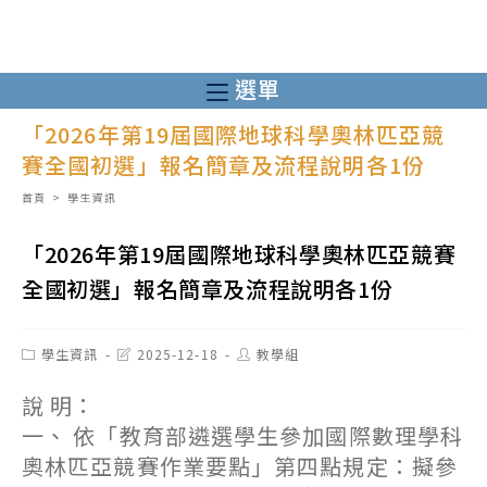
跳
轉
至
選單
主
「2026年第19屆國際地球科學奧林匹亞競
要
賽全國初選」報名簡章及流程說明各1份
內
容
首頁
>
學生資訊
「2026年第19屆國際地球科學奧林匹亞競賽
全國初選」報名簡章及流程說明各1份
Post
Post
Post
學生資訊
2025-12-18
教學組
category:
last
author:
modified:
說 明：
一、 依「教育部遴選學生參加國際數理學科
奧林匹亞競賽作業要點」第四點規定：擬參