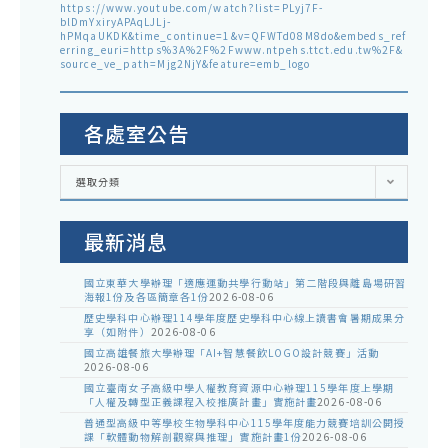
https://www.youtube.com/watch?list=PLyj7F-
blDmYxiryAPAqLJLj-
hPMqaUKDK&time_continue=1&v=QFWTd08M8do&embeds_ref
erring_euri=https%3A%2F%2Fwww.ntpehs.ttct.edu.tw%2F&
source_ve_path=Mjg2NjY&feature=emb_logo
各處室公告
各
選取分類
處
室
公
告
最新消息
國立東華大學辦理「適應運動共學行動站」第二階段與離島場研習
海報1份及各區簡章各1份
2026-08-06
歷史學科中心辦理114學年度歷史學科中心線上讀書會暑期成果分
享（如附件）
2026-08-06
國立高雄餐旅大學辦理「AI+智慧餐飲LOGO設計競賽」活動
2026-08-06
國立臺南女子高級中學人權教育資源中心辦理115學年度上學期
「人權及轉型正義課程入校推廣計畫」實施計畫
2026-08-06
普通型高級中等學校生物學科中心115學年度能力競賽培訓公開授
課「軟體動物解剖觀察與推理」實施計畫1份
2026-08-06