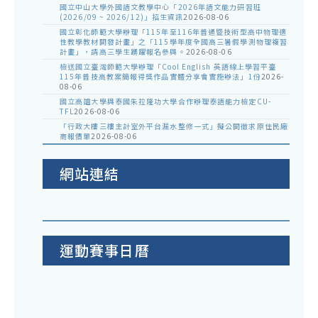
國立中山大學外國語文教學中心「2026年語文能力研習班
(2026/09 ~ 2026/12)」招生資訊
2026-08-06
國立彰化師範大學辦理「115年至116年普通暨技術型高中物理適
性教學教材開發計畫」之「115學年度全國高三暑假學測物理複習
計畫」，請高三學生踴躍報名參與。
2026-08-06
檢送國立臺灣師範大學辦理「Cool English 英語線上學習平臺
115年普技高教案簡報得獎作品實體分享會實施辦法」1份
2026-
08-06
國立高雄大學與泰國朱拉隆功大學合作辦理泰語能力檢定CU-
TFL
2026-08-06
「行政大樓三樓主計室外平台漏水整修一式」擬公開徵求原住民廠
商報價單
2026-08-06
網站連結
運動賽事日曆