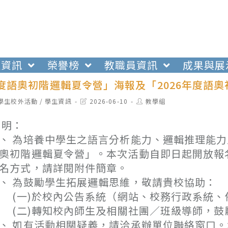
生資訊
榮譽榜
教職員資訊
成果與展
年度語奧初階邏輯夏令營」海報及「2026年度語
t
Post
Post
學生校外活動
/
學生資訊
2026-06-10
教學組
egory:
last
author:
modified:
 明：
、 為培養中學生之語言分析能力、邏輯推理能力
奧初階邏輯夏令營」。本次活動自即日起開放報
名方式，請詳閱附件簡章。
、 為鼓勵學生拓展邏輯思維，敬請貴校協助：
一)於校內公告系統（網站、校務行政系統、
二)轉知校內師生及相關社團／班級導師，鼓
、 如有活動相關疑義，請洽承辦單位聯絡窗口