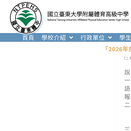
跳
轉
至
主
要
首頁
學校介紹
行政單位
學
內
「2026
容
Pos
cat
說
一
語
報
二
(
(
三