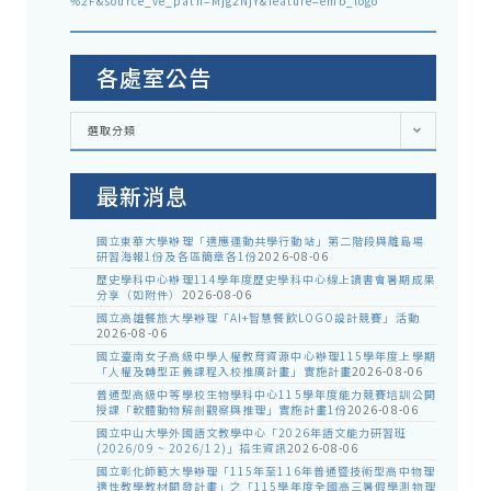
%2F&source_ve_path=Mjg2NjY&feature=emb_logo
各處室公告
各
選取分類
處
室
公
告
最新消息
國立東華大學辦理「適應運動共學行動站」第二階段與離島場
研習海報1份及各區簡章各1份
2026-08-06
歷史學科中心辦理114學年度歷史學科中心線上讀書會暑期成果
分享（如附件）
2026-08-06
國立高雄餐旅大學辦理「AI+智慧餐飲LOGO設計競賽」活動
2026-08-06
國立臺南女子高級中學人權教育資源中心辦理115學年度上學期
「人權及轉型正義課程入校推廣計畫」實施計畫
2026-08-06
普通型高級中等學校生物學科中心115學年度能力競賽培訓公開
授課「軟體動物解剖觀察與推理」實施計畫1份
2026-08-06
國立中山大學外國語文教學中心「2026年語文能力研習班
(2026/09 ~ 2026/12)」招生資訊
2026-08-06
國立彰化師範大學辦理「115年至116年普通暨技術型高中物理
適性教學教材開發計畫」之「115學年度全國高三暑假學測物理