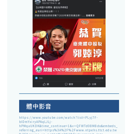
體中影音
https://www.youtube.com/watch?list=PLyj7F-
blDmYxiryAPAqLJLj-
hPMqaUKDK&time_continue=1&v=QFWTd08M8do&embeds_
referring_euri=https%3A%2F%2Fwww.ntpehs.ttct.edu.tw