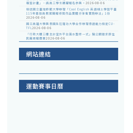
複習計畫」，請高三學生踴躍報名參與。
2026-08-06
檢送國立臺灣師範大學辦理「Cool English 英語線上學習平臺
115年普技高教案簡報得獎作品實體分享會實施辦法」1份
2026-08-06
國立高雄大學與泰國朱拉隆功大學合作辦理泰語能力檢定CU-
TFL
2026-08-06
「行政大樓三樓主計室外平台漏水整修一式」擬公開徵求原住
民廠商報價單
2026-08-06
網站連結
運動賽事日曆