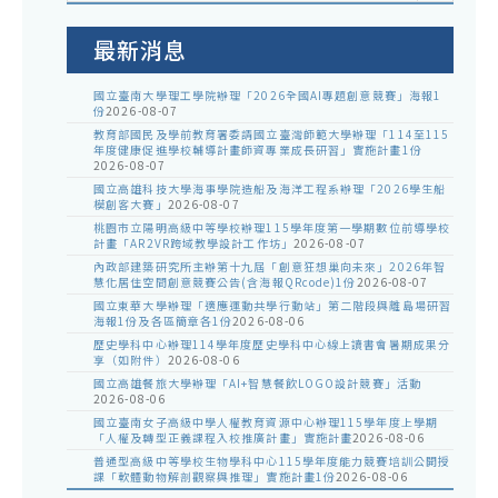
室
公
告
最新消息
國立臺南大學理工學院辦理「2026全國AI專題創意競賽」海報1
份
2026-08-07
教育部國民及學前教育署委請國立臺灣師範大學辦理「114至115
年度健康促進學校輔導計畫師資專業成長研習」實施計畫1份
2026-08-07
國立高雄科技大學海事學院造船及海洋工程系辦理「2026學生船
模創客大賽」
2026-08-07
桃園市立陽明高級中等學校辦理115學年度第一學期數位前導學校
計畫「AR2VR跨域教學設計工作坊」
2026-08-07
內政部建築研究所主辦第十九屆「創意狂想巢向未來」2026年智
慧化居住空間創意競賽公告(含海報QRcode)1份
2026-08-07
國立東華大學辦理「適應運動共學行動站」第二階段與離島場研習
海報1份及各區簡章各1份
2026-08-06
歷史學科中心辦理114學年度歷史學科中心線上讀書會暑期成果分
享（如附件）
2026-08-06
國立高雄餐旅大學辦理「AI+智慧餐飲LOGO設計競賽」活動
2026-08-06
國立臺南女子高級中學人權教育資源中心辦理115學年度上學期
「人權及轉型正義課程入校推廣計畫」實施計畫
2026-08-06
普通型高級中等學校生物學科中心115學年度能力競賽培訓公開授
課「軟體動物解剖觀察與推理」實施計畫1份
2026-08-06