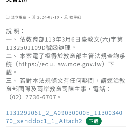
Post
Post
Post
法令規章
2024-03-19
教學組
category:
last
author:
modified:
說 明：
一、 依教育部113年3月6日臺教文(六)字第
1132501109D號函辦理。
二、 本案電子檔得於教育部主管法規查詢系
統（https://edu.law.moe.gov.tw）下
載。
三、 若對本法規條文有任何疑問，請逕洽教
育部國際及兩岸教育司陳主事，電話：
（02）7736-6707。
1131292061_2_A09030000E_11300340
70_senddoc1_1_Attach2
下載