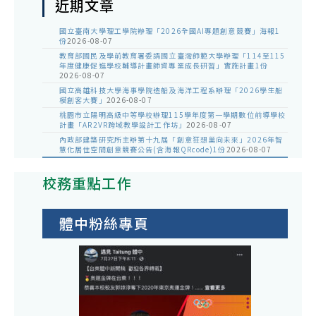
近期文章
國立臺南大學理工學院辦理「2026全國AI專題創意競賽」海報1
份
2026-08-07
教育部國民及學前教育署委請國立臺灣師範大學辦理「114至115
年度健康促進學校輔導計畫師資專業成長研習」實施計畫1份
2026-08-07
國立高雄科技大學海事學院造船及海洋工程系辦理「2026學生船
模創客大賽」
2026-08-07
桃園市立陽明高級中等學校辦理115學年度第一學期數位前導學校
計畫「AR2VR跨域教學設計工作坊」
2026-08-07
內政部建築研究所主辦第十九屆「創意狂想巢向未來」2026年智
慧化居住空間創意競賽公告(含海報QRcode)1份
2026-08-07
校務重點工作
體中粉絲專頁