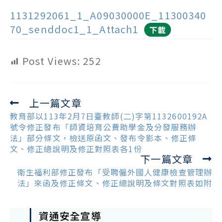
1131292061_1_A09030000E_11300340
70_senddoc1_1_Attach1
下載
Post Views:
252
上一篇文章
Read
more
教育部以113年2月7日臺教師(二)字第1132600192A
articles
號令修正發布「師資培育公費助學金及分發服務辦
法」部分條文，檢送原函文、發布令影本、修正條
文、修正總說明及修正對照表各1份
下一篇文章
衛生福利部修正發布「受聘僱外國人健康檢查管理辦
法」來函及修正條文、修正總說明及條文對照表如附
資通安全宣導