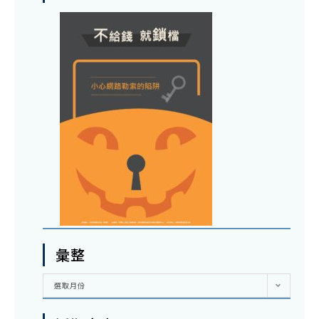
彙整
彙
選取月份
整