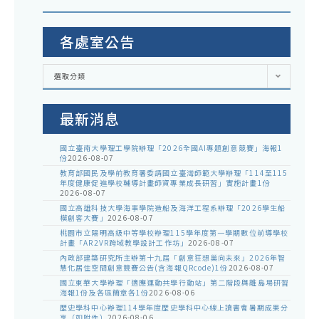
各處室公告
各
選取分類
處
室
公
告
最新消息
國立臺南大學理工學院辦理「2026全國AI專題創意競賽」海報1
份
2026-08-07
教育部國民及學前教育署委請國立臺灣師範大學辦理「114至115
年度健康促進學校輔導計畫師資專業成長研習」實施計畫1份
2026-08-07
國立高雄科技大學海事學院造船及海洋工程系辦理「2026學生船
模創客大賽」
2026-08-07
桃園市立陽明高級中等學校辦理115學年度第一學期數位前導學校
計畫「AR2VR跨域教學設計工作坊」
2026-08-07
內政部建築研究所主辦第十九屆「創意狂想巢向未來」2026年智
慧化居住空間創意競賽公告(含海報QRcode)1份
2026-08-07
國立東華大學辦理「適應運動共學行動站」第二階段與離島場研習
海報1份及各區簡章各1份
2026-08-06
歷史學科中心辦理114學年度歷史學科中心線上讀書會暑期成果分
享（如附件）
2026-08-06