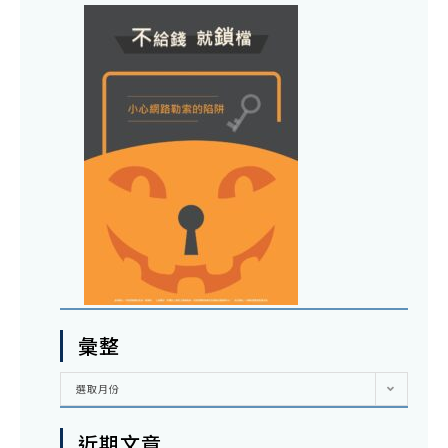
彙整
彙
選取月份
整
近期文章