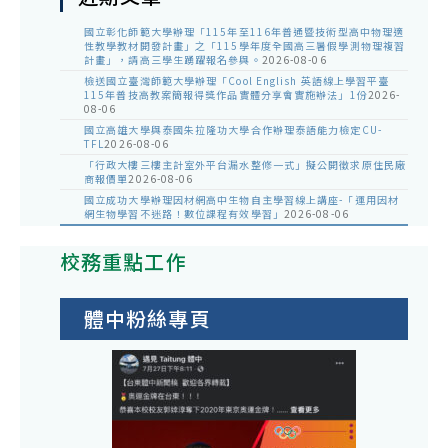
國立彰化師範大學辦理「115年至116年普通暨技術型高中物理適
性教學教材開發計畫」之「115學年度全國高三暑假學測物理複習
計畫」，請高三學生踴躍報名參與。
2026-08-06
檢送國立臺灣師範大學辦理「Cool English 英語線上學習平臺
115年普技高教案簡報得獎作品實體分享會實施辦法」1份
2026-
08-06
國立高雄大學與泰國朱拉隆功大學合作辦理泰語能力檢定CU-
TFL
2026-08-06
「行政大樓三樓主計室外平台漏水整修一式」擬公開徵求原住民廠
商報價單
2026-08-06
國立成功大學辦理因材網高中生物自主學習線上講座-「運用因材
網生物學習不迷路！數位課程有效學習」
2026-08-06
校務重點工作
體中粉絲專頁