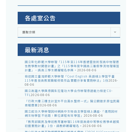
各處室公告
各
選取分類
處
室
公
告
最新消息
國立彰化師範大學辦理「115年至116年普通暨技術型高中物理適
性教學教材開發計畫」之「115學年度全國高三暑假學測物理複習
計畫」，請高三學生踴躍報名參與。
2026-08-06
檢送國立臺灣師範大學辦理「Cool English 英語線上學習平臺
115年普技高教案簡報得獎作品實體分享會實施辦法」1份
2026-
08-06
國立高雄大學與泰國朱拉隆功大學合作辦理泰語能力檢定CU-
TFL
2026-08-06
「行政大樓三樓主計室外平台漏水整修一式」擬公開徵求原住民廠
商報價單
2026-08-06
國立成功大學辦理因材網高中生物自主學習線上講座-「運用因材
網生物學習不迷路！數位課程有效學習」
2026-08-06
「教育部國民及學前教育署辦理116年度高級中等學校教學卓越獎
初選實施計畫」1份，請教師踴躍報名。
2026-08-06
崑山科技大學互動媒體與數位娛樂系舉辦「2026 AI(Generative