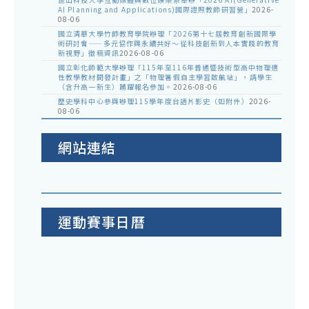
AI Planning and Applications)國際證照教師研習營」
2026-
08-06
國立清華大學竹師教育學院辦理「2026第十七屆教育創新國際學
術研討會——多元協作與永續共好～從科技創新到人本實踐的教育
新視野」徵稿資訊
2026-08-06
國立彰化師範大學辦理「115年至116年普通暨技術型高中物理適
性教學教材開發計畫」之「物理暑假自主學習啟航站」，請學生
（含升高一新生）踴躍報名參加。
2026-08-06
歷史學科中心參與辦理115學年度台語片影史（如附件）
2026-
08-06
網站連結
運動賽事日曆