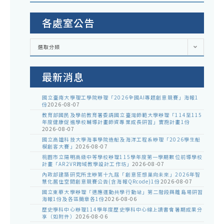
各處室公告
各
選取分類
處
室
公
告
最新消息
國立臺南大學理工學院辦理「2026全國AI專題創意競賽」海報1
份
2026-08-07
教育部國民及學前教育署委請國立臺灣師範大學辦理「114至115
年度健康促進學校輔導計畫師資專業成長研習」實施計畫1份
2026-08-07
國立高雄科技大學海事學院造船及海洋工程系辦理「2026學生船
模創客大賽」
2026-08-07
桃園市立陽明高級中等學校辦理115學年度第一學期數位前導學校
計畫「AR2VR跨域教學設計工作坊」
2026-08-07
內政部建築研究所主辦第十九屆「創意狂想巢向未來」2026年智
慧化居住空間創意競賽公告(含海報QRcode)1份
2026-08-07
國立東華大學辦理「適應運動共學行動站」第二階段與離島場研習
海報1份及各區簡章各1份
2026-08-06
歷史學科中心辦理114學年度歷史學科中心線上讀書會暑期成果分
享（如附件）
2026-08-06