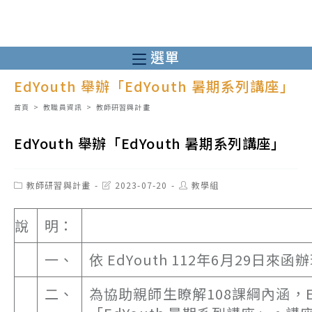
跳
轉
至
選單
主
EdYouth 舉辦「EdYouth 暑期系列講座」
要
內
首頁
>
教職員資訊
>
教師研習與計畫
容
EdYouth 舉辦「EdYouth 暑期系列講座」
Post
Post
Post
教師研習與計畫
2023-07-20
教學組
category:
last
author:
modified:
說
明：
一、
依 EdYouth 112年6月29日來函
二、
為協助親師生瞭解108課綱內涵，Ed