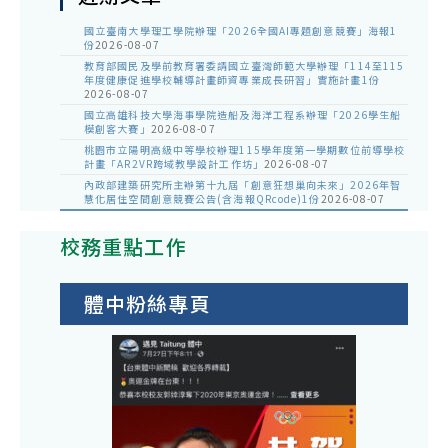
國立臺南大學理工學院辦理「2026全國AI專題創意競賽」海報1
份
2026-08-07
教育部國民及學前教育署委請國立臺灣師範大學辦理「114至115
年度健康促進學校輔導計畫師資專業成長研習」實施計畫1份
2026-08-07
國立高雄科技大學海事學院造船及海洋工程系辦理「2026學生船
模創客大賽」
2026-08-07
桃園市立陽明高級中等學校辦理115學年度第一學期數位前導學校
計畫「AR2VR跨域教學設計工作坊」
2026-08-07
內政部建築研究所主辦第十九屆「創意狂想巢向未來」2026年智
慧化居住空間創意競賽公告(含海報QRcode)1份
2026-08-07
校務重點工作
體中粉絲專頁