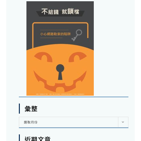
彙整
彙
選取月份
整
近期文章