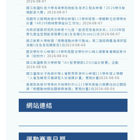
2026-08-07
國立高雄科技大學海事學院造船及海洋工程系辦理「2026學生船
模創客大賽」
2026-08-07
桃園市立陽明高級中等學校辦理115學年度第一學期數位前導學校
計畫「AR2VR跨域教學設計工作坊」
2026-08-07
內政部建築研究所主辦第十九屆「創意狂想巢向未來」2026年智
慧化居住空間創意競賽公告(含海報QRcode)1份
2026-08-07
國立東華大學辦理「適應運動共學行動站」第二階段與離島場研習
海報1份及各區簡章各1份
2026-08-06
歷史學科中心辦理114學年度歷史學科中心線上讀書會暑期成果分
享（如附件）
2026-08-06
國立高雄餐旅大學辦理「AI+智慧餐飲LOGO設計競賽」活動
2026-08-06
國立臺南女子高級中學人權教育資源中心辦理115學年度上學期
「人權及轉型正義課程入校推廣計畫」實施計畫
2026-08-06
普通型高級中等學校生物學科中心115學年度能力競賽培訓公開授
課「軟體動物解剖觀察與推理」實施計畫1份
2026-08-06
網站連結
運動賽事日曆