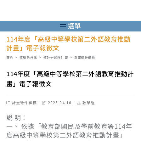
跳
轉
至
選單
主
114年度「高級中等學校第二外語教育推動
要
計畫」電子報徵文
內
容
首頁
>
教職員資訊
>
教師研習與計畫
>
計畫徵件徵稿
114年度「高級中等學校第二外語教育推動計
畫」電子報徵文
Post
Post
Post
計畫徵件徵稿
2025-04-16
教學組
category:
last
author:
modified:
說 明：
一、 依據「教育部國民及學前教育署114年
度高級中等學校第二外語教育推動計畫」