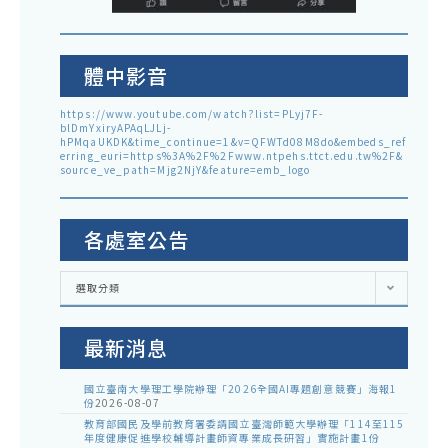
體中影音
https://www.youtube.com/watch?list=PLyj7F-
blDmYxiryAPAqLJLj-
hPMqaUKDK&time_continue=1&v=QFWTd08M8do&embeds_ref
erring_euri=https%3A%2F%2Fwww.ntpehs.ttct.edu.tw%2F&
source_ve_path=Mjg2NjY&feature=emb_logo
各處室公告
各
選取分類
處
室
公
告
最新消息
國立臺南大學理工學院辦理「2026全國AI專題創意競賽」海報1
份
2026-08-07
教育部國民及學前教育署委請國立臺灣師範大學辦理「114至115
年度健康促進學校輔導計畫師資專業成長研習」實施計畫1份