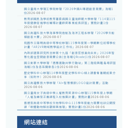
國立臺南大學理工學院辦理「2026全國AI專題創意競賽」海報1
份
2026-08-07
教育部國民及學前教育署委請國立臺灣師範大學辦理「114至115
年度健康促進學校輔導計畫師資專業成長研習」實施計畫1份
2026-08-07
國立高雄科技大學海事學院造船及海洋工程系辦理「2026學生船
模創客大賽」
2026-08-07
桃園市立陽明高級中等學校辦理115學年度第一學期數位前導學校
計畫「AR2VR跨域教學設計工作坊」
2026-08-07
內政部建築研究所主辦第十九屆「創意狂想巢向未來」2026年智
慧化居住空間創意競賽公告(含海報QRcode)1份
2026-08-07
國立東華大學辦理「適應運動共學行動站」第二階段與離島場研習
海報1份及各區簡章各1份
2026-08-06
歷史學科中心辦理114學年度歷史學科中心線上讀書會暑期成果分
享（如附件）
2026-08-06
國立高雄餐旅大學辦理「AI+智慧餐飲LOGO設計競賽」活動
2026-08-06
國立臺南女子高級中學人權教育資源中心辦理115學年度上學期
「人權及轉型正義課程入校推廣計畫」實施計畫
2026-08-06
普通型高級中等學校生物學科中心115學年度能力競賽培訓公開授
課「軟體動物解剖觀察與推理」實施計畫1份
2026-08-06
網站連結