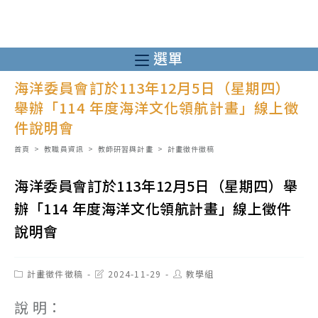
跳
轉
至
選單
主
海洋委員會訂於113年12月5日（星期四）
要
舉辦「114 年度海洋文化領航計畫」線上徵
內
件說明會
容
首頁
>
教職員資訊
>
教師研習與計畫
>
計畫徵件徵稿
海洋委員會訂於113年12月5日（星期四）舉
辦「114 年度海洋文化領航計畫」線上徵件
說明會
Post
Post
Post
計畫徵件徵稿
2024-11-29
教學組
category:
last
author:
modified:
說 明：