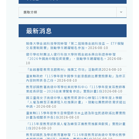
各
選取分類
處
室
公
告
最新消息
銘傳大學金融科技學院辦理「第二屆銘傳金融科技盃 － ETF模擬
交易實戰競賽」鼓勵學生踴躍報名參加。
2026-08-10
健行學校財團法人健行科技大學財務金融系與台新證券辦理
「2026全國高中職投資競賽」，鼓勵學生踴躍報名。
2026-08-
10
『金融基礎教育主題教材』推廣工作坊」活動資訊
2026-08-10
臺東縣政府「115學年度全國學生創意戲劇比賽實施要點」及修正
內容對照表各乙份。
2026-08-10
教育部國教署高級中等學校美術學科中心「115學年度東區教師專
業成長研習－2026台東博覽會參訪」實施計畫1份
2026-08-10
國立臺南女子高級中學人權教育資源中心辦理115學年度上學期
「人權及轉型正義課程入校推廣計畫」，鼓勵社團教師依需求提出
申請。
2026-08-10
臺東縣115學年度學生音樂暨師生本土語及新住民語歌謠比賽實施
計畫及相關表件各1份
2026-08-10
「115年度教育部表揚人權及轉型正義教育推展貢獻獎」實施計畫
1份
2026-08-10
教育部國民及學前教育署辦理「116年度教育部高級中等學校教學
卓越獎初選（第6區）說明會」實施計畫1份
2026-08-10