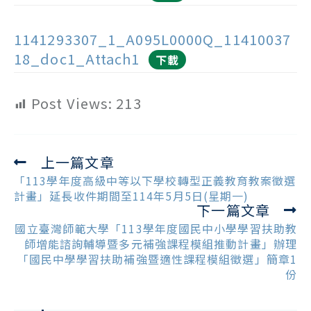
1141293307_1_A095L0000Q_11410037
18_doc1_Attach1
下載
Post Views:
213
上一篇文章
Read
more
「113學年度高級中等以下學校轉型正義教育教案徵選
articles
計畫」延長收件期間至114年5月5日(星期一)
下一篇文章
國立臺灣師範大學「113學年度國民中小學學習扶助教
師增能諮詢輔導暨多元補強課程模組推動計畫」辦理
「國民中學學習扶助補強暨適性課程模組徵選」簡章1
份