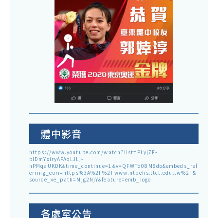
體中影音
https://www.youtube.com/watch?list=PLyj7F-
blDmYxiryAPAqLJLj-
hPMqaUKDK&time_continue=1&v=QFWTd08M8do&embeds_ref
erring_euri=https%3A%2F%2Fwww.ntpehs.ttct.edu.tw%2F&
source_ve_path=Mjg2NjY&feature=emb_logo
各處室公告