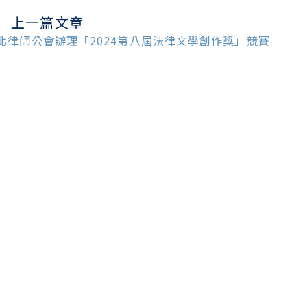
上一篇文章
ead
ore
北律師公會辦理「2024第八屆法律文學創作獎」競賽
ticles