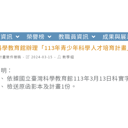
生資訊
榮譽榜
教職員資訊
成果與展
科學教育館辦理「113年青少年科學人才培育計畫
t
Post
Post
計畫徵件徵稿
2024-03-15
教學組
egory:
last
author:
modified:
 明：
、 依據國立臺灣科學教育館113年3月13日科實字第
、 檢送原函影本及計畫1份。