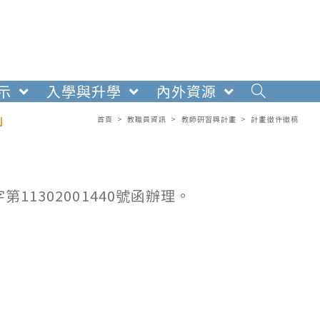
示
入學與升學
內外資源
」
首頁
>
教職員資訊
>
教師研習與計畫
>
計畫徵件徵稿
11302001440號函辦理。