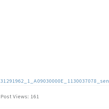
131291962_1_A09030000E_1130037078_sen
Post Views:
161