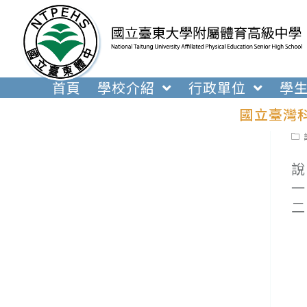
跳
轉
至
主
要
首頁
學校介紹
行政單位
學
內
國立臺灣
容
Pos
cat
說
一
二