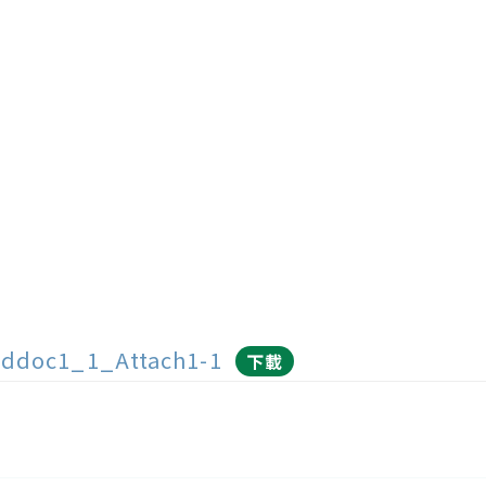
ddoc1_1_Attach1-1
下載