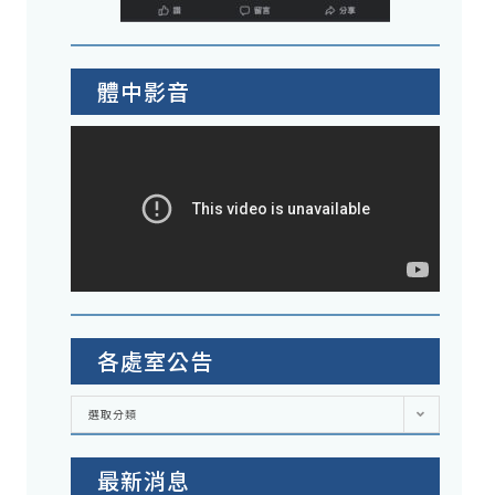
體中影音
各處室公告
各
選取分類
處
室
公
告
最新消息