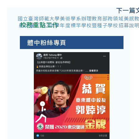
下一篇
國立臺灣師範大學美術學系辦理教育部跨領域美感
校務重點工作
航計畫「113年學年度標竿學校暨種子學校招募說
體中粉絲專頁