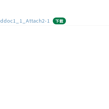
ddoc1_1_Attach2-1
下載