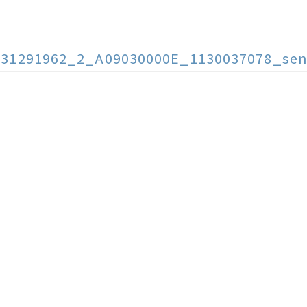
131291962_2_A09030000E_1130037078_sen