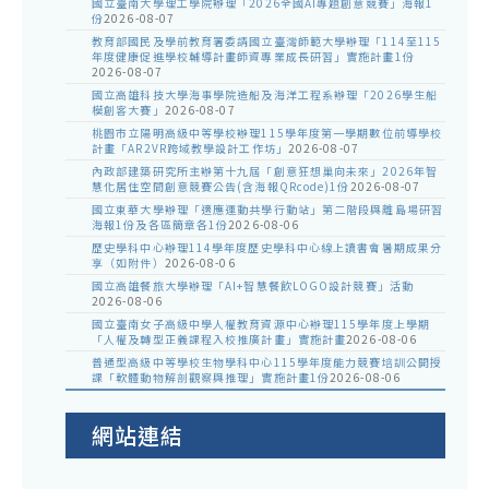
國立臺南大學理工學院辦理「2026全國AI專題創意競賽」海報1
份
2026-08-07
教育部國民及學前教育署委請國立臺灣師範大學辦理「114至115
年度健康促進學校輔導計畫師資專業成長研習」實施計畫1份
2026-08-07
國立高雄科技大學海事學院造船及海洋工程系辦理「2026學生船
模創客大賽」
2026-08-07
桃園市立陽明高級中等學校辦理115學年度第一學期數位前導學校
計畫「AR2VR跨域教學設計工作坊」
2026-08-07
內政部建築研究所主辦第十九屆「創意狂想巢向未來」2026年智
慧化居住空間創意競賽公告(含海報QRcode)1份
2026-08-07
國立東華大學辦理「適應運動共學行動站」第二階段與離島場研習
海報1份及各區簡章各1份
2026-08-06
歷史學科中心辦理114學年度歷史學科中心線上讀書會暑期成果分
享（如附件）
2026-08-06
國立高雄餐旅大學辦理「AI+智慧餐飲LOGO設計競賽」活動
2026-08-06
國立臺南女子高級中學人權教育資源中心辦理115學年度上學期
「人權及轉型正義課程入校推廣計畫」實施計畫
2026-08-06
普通型高級中等學校生物學科中心115學年度能力競賽培訓公開授
課「軟體動物解剖觀察與推理」實施計畫1份
2026-08-06
網站連結