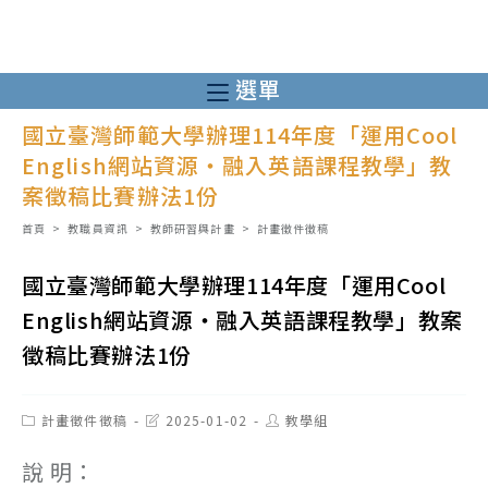
跳
轉
至
選單
主
國立臺灣師範大學辦理114年度「運用Cool
要
English網站資源‧融入英語課程教學」教
內
案徵稿比賽辦法1份
容
首頁
>
教職員資訊
>
教師研習與計畫
>
計畫徵件徵稿
國立臺灣師範大學辦理114年度「運用Cool
English網站資源‧融入英語課程教學」教案
徵稿比賽辦法1份
Post
Post
Post
計畫徵件徵稿
2025-01-02
教學組
category:
last
author:
modified:
說 明：