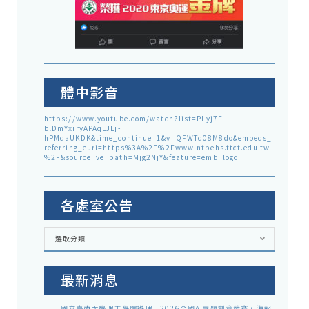
體中影音
https://www.youtube.com/watch?list=PLyj7F-
blDmYxiryAPAqLJLj-
hPMqaUKDK&time_continue=1&v=QFWTd08M8do&embeds_
referring_euri=https%3A%2F%2Fwww.ntpehs.ttct.edu.tw
%2F&source_ve_path=Mjg2NjY&feature=emb_logo
各處室公告
各
選取分類
處
室
公
告
最新消息
國立臺南大學理工學院辦理「2026全國AI專題創意競賽」海報