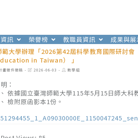
生資訊
榮譽榜
教職員資訊
成果與展
大學辦理「2026第42屆科學教育國際研討會 （2026 I
Education in Taiwan） 」
t
Post
Post
計畫徵件徵稿
2026-06-03
教學組
egory:
last
author:
modified:
 明：
、 依據國立臺灣師範大學115年5月15日師大科教字
、 檢附原函影本1份。
151294455_1_A09030000E_1150047245_sen
Post Views:
85