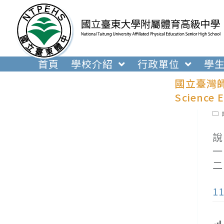
跳
轉
至
主
要
首頁
學校介紹
行政單位
學
內
國立臺灣師範
容
Science 
Pos
cat
說
一
二
1