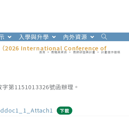
示
入學與升學
內外資源
nternational Conference of
首頁
>
教職員資訊
>
教師研習與計畫
>
計畫徵件徵稿
第1151013326號函辦理。
ddoc1_1_Attach1
下載