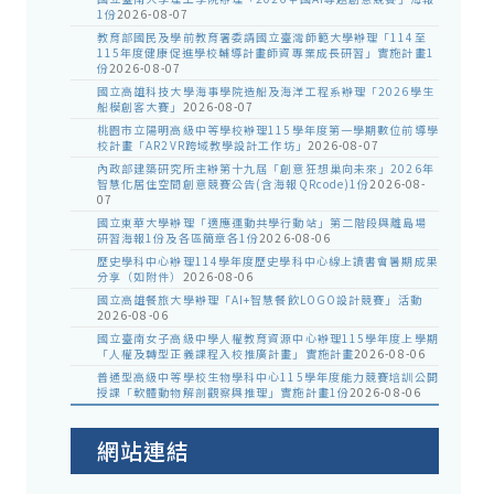
1份
2026-08-07
教育部國民及學前教育署委請國立臺灣師範大學辦理「114至
115年度健康促進學校輔導計畫師資專業成長研習」實施計畫1
份
2026-08-07
國立高雄科技大學海事學院造船及海洋工程系辦理「2026學生
船模創客大賽」
2026-08-07
桃園市立陽明高級中等學校辦理115學年度第一學期數位前導學
校計畫「AR2VR跨域教學設計工作坊」
2026-08-07
內政部建築研究所主辦第十九屆「創意狂想巢向未來」2026年
智慧化居住空間創意競賽公告(含海報QRcode)1份
2026-08-
07
國立東華大學辦理「適應運動共學行動站」第二階段與離島場
研習海報1份及各區簡章各1份
2026-08-06
歷史學科中心辦理114學年度歷史學科中心線上讀書會暑期成果
分享（如附件）
2026-08-06
國立高雄餐旅大學辦理「AI+智慧餐飲LOGO設計競賽」活動
2026-08-06
國立臺南女子高級中學人權教育資源中心辦理115學年度上學期
「人權及轉型正義課程入校推廣計畫」實施計畫
2026-08-06
普通型高級中等學校生物學科中心115學年度能力競賽培訓公開
授課「軟體動物解剖觀察與推理」實施計畫1份
2026-08-06
網站連結