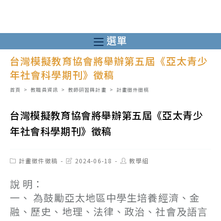
跳
轉
至
選單
主
台灣模擬教育協會將舉辦第五屆《亞太青少
要
年社會科學期刊》徵稿
內
容
首頁
>
教職員資訊
>
教師研習與計畫
>
計畫徵件徵稿
台灣模擬教育協會將舉辦第五屆《亞太青少
年社會科學期刊》徵稿
Post
Post
Post
計畫徵件徵稿
2024-06-18
教學組
category:
last
author:
modified:
說 明：
一、 為鼓勵亞太地區中學生培養經濟、金
融、歷史、地理、法律、政治、社會及語言