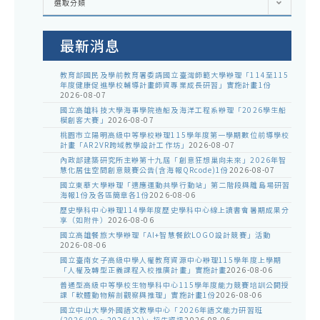
選取分類
處
室
公
告
最新消息
教育部國民及學前教育署委請國立臺灣師範大學辦理「114至115
年度健康促進學校輔導計畫師資專業成長研習」實施計畫1份
2026-08-07
國立高雄科技大學海事學院造船及海洋工程系辦理「2026學生船
模創客大賽」
2026-08-07
桃園市立陽明高級中等學校辦理115學年度第一學期數位前導學校
計畫「AR2VR跨域教學設計工作坊」
2026-08-07
內政部建築研究所主辦第十九屆「創意狂想巢向未來」2026年智
慧化居住空間創意競賽公告(含海報QRcode)1份
2026-08-07
國立東華大學辦理「適應運動共學行動站」第二階段與離島場研習
海報1份及各區簡章各1份
2026-08-06
歷史學科中心辦理114學年度歷史學科中心線上讀書會暑期成果分
享（如附件）
2026-08-06
國立高雄餐旅大學辦理「AI+智慧餐飲LOGO設計競賽」活動
2026-08-06
國立臺南女子高級中學人權教育資源中心辦理115學年度上學期
「人權及轉型正義課程入校推廣計畫」實施計畫
2026-08-06
普通型高級中等學校生物學科中心115學年度能力競賽培訓公開授
課「軟體動物解剖觀察與推理」實施計畫1份
2026-08-06
國立中山大學外國語文教學中心「2026年語文能力研習班
(2026/09 ~ 2026/12)」招生資訊
2026-08-06