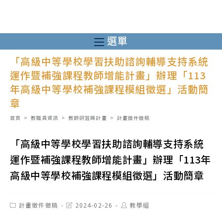
跳
轉
至
選單
主
「高級中等學校學習扶助諮詢輔導支持系統
要
運作暨補強課程教師增能計畫」辦理「113
內
年高級中等學校補強課程模組徵選」活動簡
容
章
首頁
>
教職員資訊
>
教師研習與計畫
>
計畫徵件徵稿
「高級中等學校學習扶助諮詢輔導支持系統
運作暨補強課程教師增能計畫」辦理「113年
高級中等學校補強課程模組徵選」活動簡章
Post
Post
Post
計畫徵件徵稿
2024-02-26
教學組
category:
last
author:
modified: