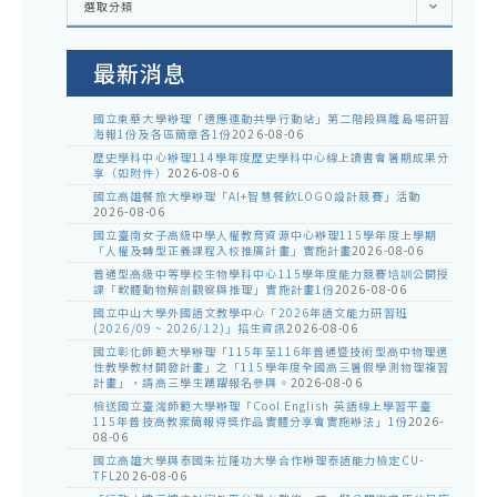
選取分類
處
室
公
告
最新消息
國立東華大學辦理「適應運動共學行動站」第二階段與離島場研習
海報1份及各區簡章各1份
2026-08-06
歷史學科中心辦理114學年度歷史學科中心線上讀書會暑期成果分
享（如附件）
2026-08-06
國立高雄餐旅大學辦理「AI+智慧餐飲LOGO設計競賽」活動
2026-08-06
國立臺南女子高級中學人權教育資源中心辦理115學年度上學期
「人權及轉型正義課程入校推廣計畫」實施計畫
2026-08-06
普通型高級中等學校生物學科中心115學年度能力競賽培訓公開授
課「軟體動物解剖觀察與推理」實施計畫1份
2026-08-06
國立中山大學外國語文教學中心「2026年語文能力研習班
(2026/09 ~ 2026/12)」招生資訊
2026-08-06
國立彰化師範大學辦理「115年至116年普通暨技術型高中物理適
性教學教材開發計畫」之「115學年度全國高三暑假學測物理複習
計畫」，請高三學生踴躍報名參與。
2026-08-06
檢送國立臺灣師範大學辦理「Cool English 英語線上學習平臺
115年普技高教案簡報得獎作品實體分享會實施辦法」1份
2026-
08-06
國立高雄大學與泰國朱拉隆功大學合作辦理泰語能力檢定CU-
TFL
2026-08-06