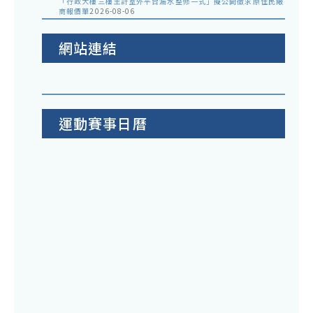
「行政大樓三樓主計室外平台漏水整修一式」擬公開徵求原住民廠
商報價單
2026-08-06
網站連結
運動賽事日曆