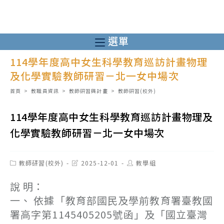
跳
轉
至
選單
主
114學年度高中女生科學教育巡訪計畫物理
要
及化學實驗教師研習－北一女中場次
內
容
首頁
>
教職員資訊
>
教師研習與計畫
>
教師研習(校外)
114學年度高中女生科學教育巡訪計畫物理及
化學實驗教師研習－北一女中場次
Post
Post
Post
教師研習(校外)
2025-12-01
教學組
category:
last
author:
modified:
說 明：
一、 依據「教育部國民及學前教育署臺教國
署高字第1145405205號函」及「國立臺灣