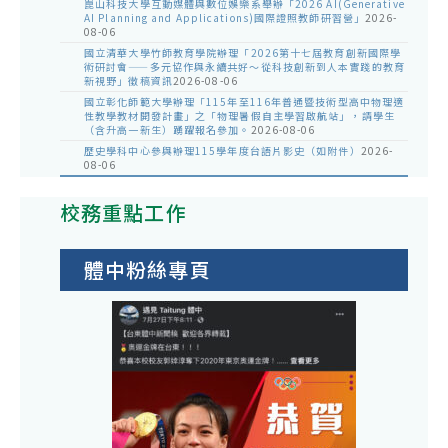
崑山科技大學互動媒體與數位娛樂系舉辦「2026 AI(Generative
AI Planning and Applications)國際證照教師研習營」
2026-
08-06
國立清華大學竹師教育學院辦理「2026第十七屆教育創新國際學
術研討會——多元協作與永續共好～從科技創新到人本實踐的教育
新視野」徵稿資訊
2026-08-06
國立彰化師範大學辦理「115年至116年普通暨技術型高中物理適
性教學教材開發計畫」之「物理暑假自主學習啟航站」，請學生
（含升高一新生）踴躍報名參加。
2026-08-06
歷史學科中心參與辦理115學年度台語片影史（如附件）
2026-
08-06
校務重點工作
體中粉絲專頁