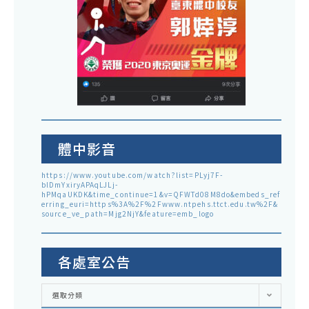
體中影音
https://www.youtube.com/watch?list=PLyj7F-
blDmYxiryAPAqLJLj-
hPMqaUKDK&time_continue=1&v=QFWTd08M8do&embeds_ref
erring_euri=https%3A%2F%2Fwww.ntpehs.ttct.edu.tw%2F&
source_ve_path=Mjg2NjY&feature=emb_logo
各處室公告
各
選取分類
處
室