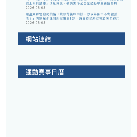
線上系列講座」活動資訊，敬請惠予公告並鼓勵學生踴躍參與
2026-08-05
關臺東縣警察局拍攝「鏡頭背後的陷阱－你以為男生不會被拍
嗎？」防制兒少性剝削微電影1部，請貴校協助宣導並廣為運用
2026-08-05
網站連結
運動賽事日曆