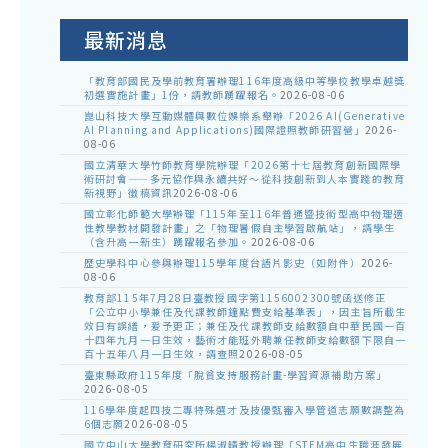
公
告
最新消息
「教育部國民及學前教育署辦理116年度高級中等學校教學卓越獎
初選實施計畫」1份，請教師踴躍報名。
2026-08-06
崑山科技大學互動媒體與數位娛樂系舉辦「2026 AI(Generative
AI Planning and Applications)國際證照教師研習營」
2026-
08-06
國立清華大學竹師教育學院辦理「2026第十七屆教育創新國際學
術研討會——多元協作與永續共好～從科技創新到人本實踐的教育
新視野」徵稿資訊
2026-08-06
國立彰化師範大學辦理「115年至116年普通暨技術型高中物理適
性教學教材開發計畫」之「物理暑假自主學習啟航站」，請學生
（含升高一新生）踴躍報名參加。
2026-08-06
歷史學科中心參與辦理115學年度台語片影史（如附件）
2026-
08-06
教育部115年7月28日臺教授國字第1156002300號函送修正
「公立中小學兼任及代課教師鐘點費支給基準表」，因主旨所載生
效日有誤繕，爰予更正；兼任及代課教師支給數額自中華民國一百
十四年九月一日生效，藝術才能班外聘兼任教師支給數額下限自一
百十五年八月一日生效，請查照
2026-08-05
臺東縣政府115年度「脫貧支持服務計畫-學習資源補助方案」
2026-08-05
116學年度起四技二專特殊選才及技優甄審入學管道志願數調整為
6個志願
2026-08-05
國立中山大學教育研究所楊淑晴教授辦理「STEM高中生職涯發展