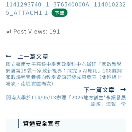
1141293740_1_376540000A_114010232
5_ATTACH1-1
下載
Post Views:
191
上一篇文章
Read
more
國立臺南女子高級中學家政學科中心辦理「家政教學
articles
錦囊第19袋—家政新視界：探究 x AI應用」108課綱
家政課程素養導向教學資源研發成果發表（北區線上
場次、南區實體場次）
下一篇文章
開南大學於114/06/18辦理「2025地方創生*永續發展
論壇」海報一份
資通安全宣導