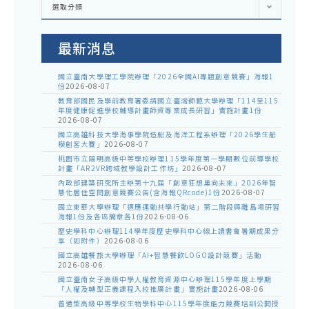
選取分類
處
室
公
告
最新消息
國立臺南大學理工學院辦理「2026全國AI專題創意競賽」海報1
份
2026-08-07
教育部國民及學前教育署委請國立臺灣師範大學辦理「114至115
年度健康促進學校輔導計畫師資專業成長研習」實施計畫1份
2026-08-07
國立高雄科技大學海事學院造船及海洋工程系辦理「2026學生船
模創客大賽」
2026-08-07
桃園市立陽明高級中等學校辦理115學年度第一學期數位前導學校
計畫「AR2VR跨域教學設計工作坊」
2026-08-07
內政部建築研究所主辦第十九屆「創意狂想巢向未來」2026年智
慧化居住空間創意競賽公告(含海報QRcode)1份
2026-08-07
國立東華大學辦理「適應運動共學行動站」第二階段與離島場研習
海報1份及各區簡章各1份
2026-08-06
歷史學科中心辦理114學年度歷史學科中心線上讀書會暑期成果分
享（如附件）
2026-08-06
國立高雄餐旅大學辦理「AI+智慧餐飲LOGO設計競賽」活動
2026-08-06
國立臺南女子高級中學人權教育資源中心辦理115學年度上學期
「人權及轉型正義課程入校推廣計畫」實施計畫
2026-08-06
普通型高級中等學校生物學科中心115學年度能力競賽培訓公開授