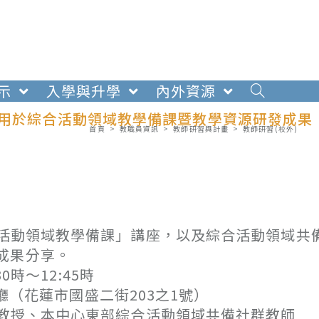
示
入學與升學
內外資源
運用於綜合活動領域教學備課暨教學資源研發成果
首頁
>
教職員資訊
>
教師研習與計畫
>
教師研習(校外)
活動領域教學備課」講座，以及綜合活動領域共
成果分享。
時～12:45時
廳（花蓮市國盛二街203之1號）
教授、本中心東部綜合活動領域共備社群教師