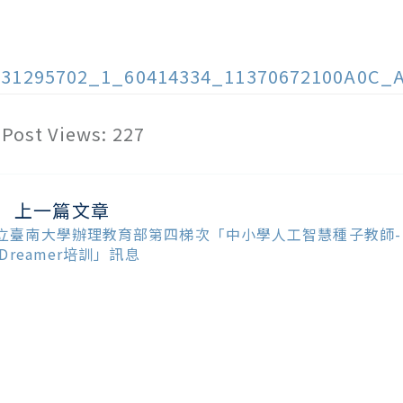
131295702_1_60414334_11370672100A0C_
Post Views:
227
上一篇文章
ead
ore
立臺南大學辦理教育部第四梯次「中小學人工智慧種子教師-
ticles
I Dreamer培訓」訊息