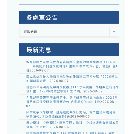
各處室公告
各
選取分類
處
室
公
告
最新消息
教育部國民及學前教育署委請國立臺灣師範大學辦理「114至
115年度健康促進學校輔導計畫師資專業成長研習」實施計畫1
份
2026-08-07
國立高雄科技大學海事學院造船及海洋工程系辦理「2026學生
船模創客大賽」
2026-08-07
桃園市立陽明高級中等學校辦理115學年度第一學期數位前導學
校計畫「AR2VR跨域教學設計工作坊」
2026-08-07
內政部建築研究所主辦第十九屆「創意狂想巢向未來」2026年
智慧化居住空間創意競賽公告(含海報QRcode)1份
2026-08-
07
國立東華大學辦理「適應運動共學行動站」第二階段與離島場
研習海報1份及各區簡章各1份
2026-08-06
歷史學科中心辦理114學年度歷史學科中心線上讀書會暑期成果
分享（如附件）
2026-08-06
國立高雄餐旅大學辦理「AI+智慧餐飲LOGO設計競賽」活動