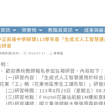
生資訊
榮譽榜
教職員資訊
成果與展
中正高級中學辦理113學年度「生成式人工智慧
能研習
t
Post
Post
教師研習(校外)
2024-07-17
教學組
egory:
last
author:
modified:
 明：
、 歡迎貴校教師報名參加旨揭研習，內容如下：
一)研習內容：「生成式人工智慧運用於綜合
花東『工』略（花東地區學生工讀形態）」研發
二)研習時間：113年8月23日（星期五）08:30
三)研習地點：F Hotel花蓮站前館1M樓如意
四)研習講師：國立臺灣師範大學張雨霖助理