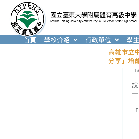
跳
轉
至
主
要
首頁
學校介紹
行政單位
學
內
高雄市立
容
分享」增
Pos
cat
說
一
(
「
(
(
(