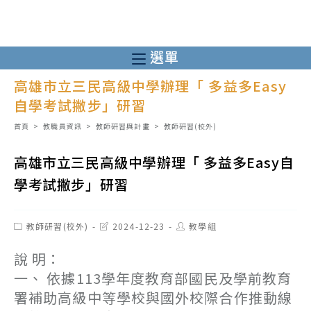
跳
轉
至
選單
主
高雄市立三民高級中學辦理「 多益多Easy
要
自學考試撇步」研習
內
容
首頁
>
教職員資訊
>
教師研習與計畫
>
教師研習(校外)
高雄市立三民高級中學辦理「 多益多Easy自
學考試撇步」研習
Post
Post
Post
教師研習(校外)
2024-12-23
教學組
category:
last
author:
modified:
說 明：
一、 依據113學年度教育部國民及學前教育
署補助高級中等學校與國外校際合作推動線