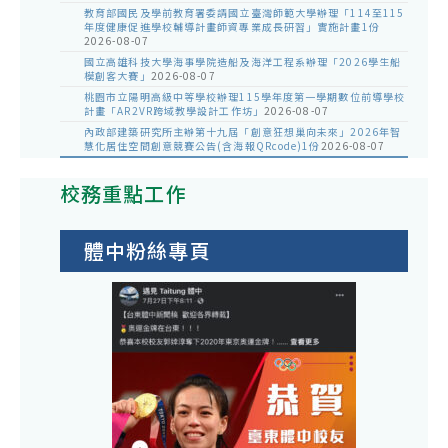
教育部國民及學前教育署委請國立臺灣師範大學辦理「114至115
年度健康促進學校輔導計畫師資專業成長研習」實施計畫1份
2026-08-07
國立高雄科技大學海事學院造船及海洋工程系辦理「2026學生船
模創客大賽」
2026-08-07
桃園市立陽明高級中等學校辦理115學年度第一學期數位前導學校
計畫「AR2VR跨域教學設計工作坊」
2026-08-07
內政部建築研究所主辦第十九屆「創意狂想巢向未來」2026年智
慧化居住空間創意競賽公告(含海報QRcode)1份
2026-08-07
校務重點工作
體中粉絲專頁