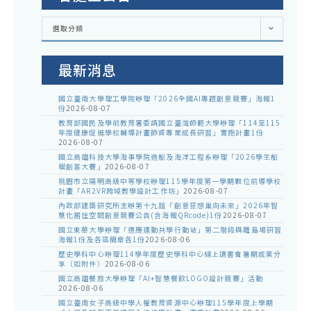
各
選取分類
處
室
公
告
最新消息
國立臺南大學理工學院辦理「2026全國AI專題創意競賽」海報1
份
2026-08-07
教育部國民及學前教育署委請國立臺灣師範大學辦理「114至115
年度健康促進學校輔導計畫師資專業成長研習」實施計畫1份
2026-08-07
國立高雄科技大學海事學院造船及海洋工程系辦理「2026學生船
模創客大賽」
2026-08-07
桃園市立陽明高級中等學校辦理115學年度第一學期數位前導學校
計畫「AR2VR跨域教學設計工作坊」
2026-08-07
內政部建築研究所主辦第十九屆「創意狂想巢向未來」2026年智
慧化居住空間創意競賽公告(含海報QRcode)1份
2026-08-07
國立東華大學辦理「適應運動共學行動站」第二階段與離島場研習
海報1份及各區簡章各1份
2026-08-06
歷史學科中心辦理114學年度歷史學科中心線上讀書會暑期成果分
享（如附件）
2026-08-06
國立高雄餐旅大學辦理「AI+智慧餐飲LOGO設計競賽」活動
2026-08-06
國立臺南女子高級中學人權教育資源中心辦理115學年度上學期