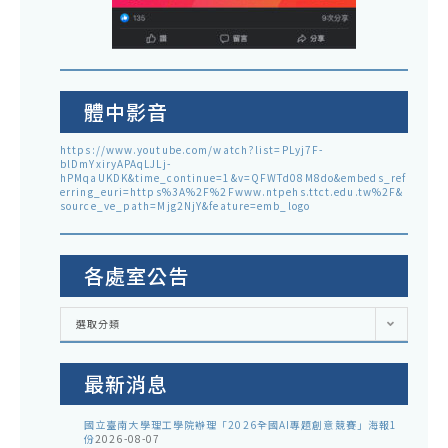
體中影音
https://www.youtube.com/watch?list=PLyj7F-
blDmYxiryAPAqLJLj-
hPMqaUKDK&time_continue=1&v=QFWTd08M8do&embeds_ref
erring_euri=https%3A%2F%2Fwww.ntpehs.ttct.edu.tw%2F&
source_ve_path=Mjg2NjY&feature=emb_logo
各處室公告
各
選取分類
處
室
公
告
最新消息
國立臺南大學理工學院辦理「2026全國AI專題創意競賽」海報1
份
2026-08-07