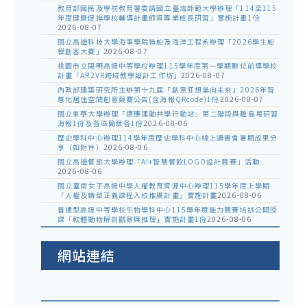
教育部國民及學前教育署委請國立臺灣師範大學辦理「114至115
年度健康促進學校輔導計畫師資專業成長研習」實施計畫1份
2026-08-07
國立高雄科技大學海事學院造船及海洋工程系辦理「2026學生船
模創客大賽」
2026-08-07
桃園市立陽明高級中等學校辦理115學年度第一學期數位前導學校
計畫「AR2VR跨域教學設計工作坊」
2026-08-07
內政部建築研究所主辦第十九屆「創意狂想巢向未來」2026年智
慧化居住空間創意競賽公告(含海報QRcode)1份
2026-08-07
國立東華大學辦理「適應運動共學行動站」第二階段與離島場研習
海報1份及各區簡章各1份
2026-08-06
歷史學科中心辦理114學年度歷史學科中心線上讀書會暑期成果分
享（如附件）
2026-08-06
國立高雄餐旅大學辦理「AI+智慧餐飲LOGO設計競賽」活動
2026-08-06
國立臺南女子高級中學人權教育資源中心辦理115學年度上學期
「人權及轉型正義課程入校推廣計畫」實施計畫
2026-08-06
普通型高級中等學校生物學科中心115學年度能力競賽培訓公開授
課「軟體動物解剖觀察與推理」實施計畫1份
2026-08-06
網站連結