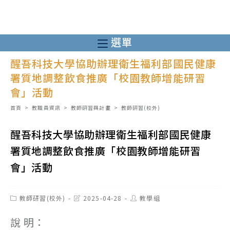
跳
轉
至
選單
主
醒吾科技大學協助辦理衛生福利部國民健康
要
署質地調整飲食推廣「校園教師增能研習
內
會」活動
容
首頁
>
教職員資訊
>
教師研習與計畫
>
教師研習(校外)
醒吾科技大學協助辦理衛生福利部國民健康
署質地調整飲食推廣「校園教師增能研習
會」活動
Post
Post
Post
教師研習(校外)
2025-04-28
教學組
category:
last
author:
modified:
說 明：