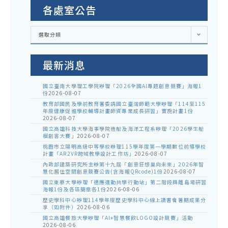
各處室公告
各
選取分類
處
室
公
告
最新消息
國立臺南大學理工學院辦理「2026全國AI專題創意競賽」海報1
份
2026-08-07
教育部國民及學前教育署委請國立臺灣師範大學辦理「114至115
年度健康促進學校輔導計畫師資專業成長研習」實施計畫1份
2026-08-07
國立高雄科技大學海事學院造船及海洋工程系辦理「2026學生船
模創客大賽」
2026-08-07
桃園市立陽明高級中等學校辦理115學年度第一學期數位前導學校
計畫「AR2VR跨域教學設計工作坊」
2026-08-07
內政部建築研究所主辦第十九屆「創意狂想巢向未來」2026年智
慧化居住空間創意競賽公告(含海報QRcode)1份
2026-08-07
國立東華大學辦理「適應運動共學行動站」第二階段與離島場研習
海報1份及各區簡章各1份
2026-08-06
歷史學科中心辦理114學年度歷史學科中心線上讀書會暑期成果分
享（如附件）
2026-08-06
國立高雄餐旅大學辦理「AI+智慧餐飲LOGO設計競賽」活動
2026-08-06