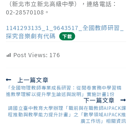
（新北市立新北高級中學），連絡電話：
02-28570108。
1141293135_1_9643517_全國教師研習_
探究音樂劇有代碼
下載
Post Views:
176
上一篇文章
Read
more
「全國物理教師專業成長研習：從閱卷實務中學習精
articles
進教學理解以提升學生論述與說明」實施計畫1份
下一篇文章
請國立臺中教育大學辦理「職前與在職教師AIPACK課
程推動與教學能力提升計畫」之「數學領域AIPACK推
廣工作坊」相關資訊