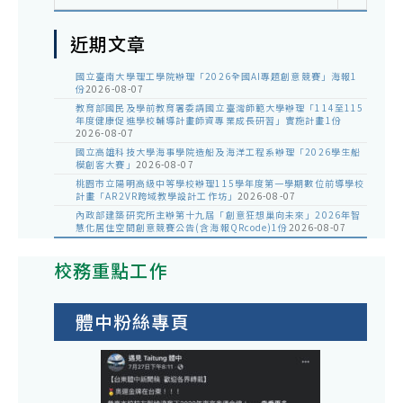
近期文章
國立臺南大學理工學院辦理「2026全國AI專題創意競賽」海報1
份
2026-08-07
教育部國民及學前教育署委請國立臺灣師範大學辦理「114至115
年度健康促進學校輔導計畫師資專業成長研習」實施計畫1份
2026-08-07
國立高雄科技大學海事學院造船及海洋工程系辦理「2026學生船
模創客大賽」
2026-08-07
桃園市立陽明高級中等學校辦理115學年度第一學期數位前導學校
計畫「AR2VR跨域教學設計工作坊」
2026-08-07
內政部建築研究所主辦第十九屆「創意狂想巢向未來」2026年智
慧化居住空間創意競賽公告(含海報QRcode)1份
2026-08-07
校務重點工作
體中粉絲專頁