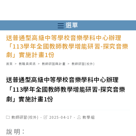
跳
轉
至
選單
主
送普通型高級中等學校音樂學科中心辦理
要
「113學年全國教師教學增能研習-探究音樂
內
劇」實施計畫1份
容
首頁
>
教職員資訊
>
教師研習與計畫
>
教師研習(校外)
送普通型高級中等學校音樂學科中心辦理
「113學年全國教師教學增能研習-探究音樂
劇」實施計畫1份
Post
Post
Post
教師研習(校外)
2025-04-17
教學組
category:
last
author:
modified:
說 明：