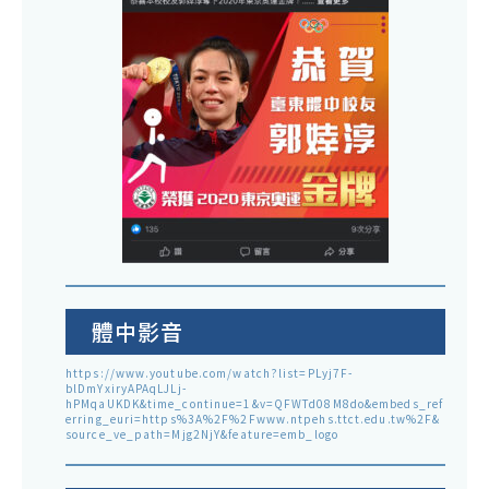
體中影音
https://www.youtube.com/watch?list=PLyj7F-
blDmYxiryAPAqLJLj-
hPMqaUKDK&time_continue=1&v=QFWTd08M8do&embeds_ref
erring_euri=https%3A%2F%2Fwww.ntpehs.ttct.edu.tw%2F&
source_ve_path=Mjg2NjY&feature=emb_logo