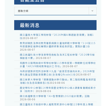
各
選取分類
處
室
公
告
最新消息
國立臺南大學理工學院辦理「2026全國AI專題創意競賽」海報1
份
2026-08-07
教育部國民及學前教育署委請國立臺灣師範大學辦理「114至115
年度健康促進學校輔導計畫師資專業成長研習」實施計畫1份
2026-08-07
國立高雄科技大學海事學院造船及海洋工程系辦理「2026學生船
模創客大賽」
2026-08-07
桃園市立陽明高級中等學校辦理115學年度第一學期數位前導學校
計畫「AR2VR跨域教學設計工作坊」
2026-08-07
內政部建築研究所主辦第十九屆「創意狂想巢向未來」2026年智
慧化居住空間創意競賽公告(含海報QRcode)1份
2026-08-07
國立東華大學辦理「適應運動共學行動站」第二階段與離島場研習
海報1份及各區簡章各1份
2026-08-06
歷史學科中心辦理114學年度歷史學科中心線上讀書會暑期成果分
享（如附件）
2026-08-06
國立高雄餐旅大學辦理「AI+智慧餐飲LOGO設計競賽」活動
2026-08-06
國立臺南女子高級中學人權教育資源中心辦理115學年度上學期