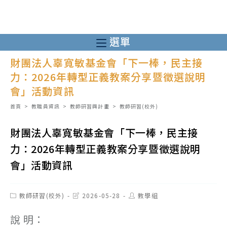
跳
轉
至
選單
主
財團法人辜寬敏基金會「下一棒，民主接
要
力：2026年轉型正義教案分享暨徵選說明
內
會」活動資訊
容
首頁
>
教職員資訊
>
教師研習與計畫
>
教師研習(校外)
財團法人辜寬敏基金會「下一棒，民主接
力：2026年轉型正義教案分享暨徵選說明
會」活動資訊
Post
Post
Post
教師研習(校外)
2026-05-28
教學組
category:
last
author:
modified:
說 明：