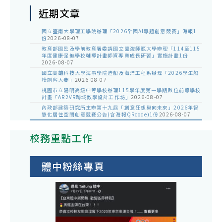
近期文章
國立臺南大學理工學院辦理「2026全國AI專題創意競賽」海報1
份
2026-08-07
教育部國民及學前教育署委請國立臺灣師範大學辦理「114至115
年度健康促進學校輔導計畫師資專業成長研習」實施計畫1份
2026-08-07
國立高雄科技大學海事學院造船及海洋工程系辦理「2026學生船
模創客大賽」
2026-08-07
桃園市立陽明高級中等學校辦理115學年度第一學期數位前導學校
計畫「AR2VR跨域教學設計工作坊」
2026-08-07
內政部建築研究所主辦第十九屆「創意狂想巢向未來」2026年智
慧化居住空間創意競賽公告(含海報QRcode)1份
2026-08-07
校務重點工作
體中粉絲專頁