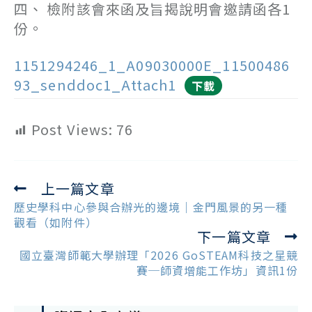
四、 檢附該會來函及旨揭說明會邀請函各1
份。
1151294246_1_A09030000E_11500486
93_senddoc1_Attach1
下載
Post Views:
76
上一篇文章
Read
more
歷史學科中心參與合辦光的邊境｜金門風景的另一種
articles
觀看（如附件）
下一篇文章
國立臺灣師範大學辦理「2026 GoSTEAM科技之星競
賽─師資增能工作坊」資訊1份