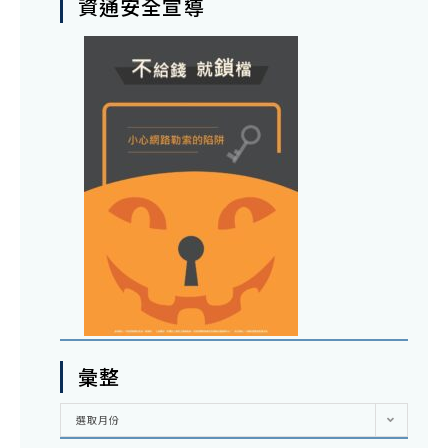
資通安全宣導
彙整
彙
選取月份
整