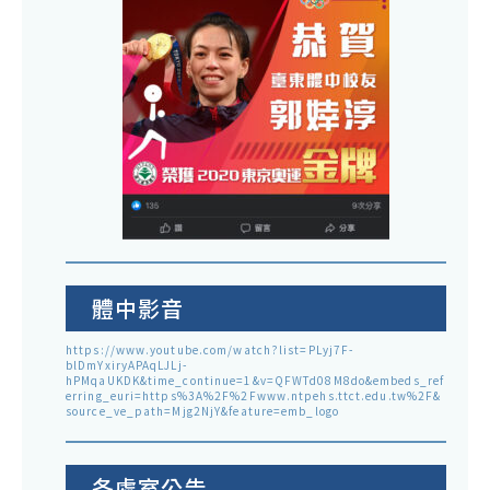
體中影音
https://www.youtube.com/watch?list=PLyj7F-
blDmYxiryAPAqLJLj-
hPMqaUKDK&time_continue=1&v=QFWTd08M8do&embeds_ref
erring_euri=https%3A%2F%2Fwww.ntpehs.ttct.edu.tw%2F&
source_ve_path=Mjg2NjY&feature=emb_logo
各處室公告