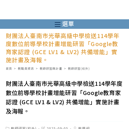
跳
轉
至
選單
主
財團法人臺南市光華高級中學檢送114學年
要
度數位前導學校計畫增能研習「Google教
內
育家認證 (GCE LV1 & LV2) 共備增能」實
容
施計畫及海報。
首頁
>
教職員資訊
>
教師研習與計畫
>
教師研習(校外)
財團法人臺南市光華高級中學檢送114學年度
數位前導學校計畫增能研習「Google教育家
認證 (GCE LV1 & LV2) 共備增能」實施計畫
及海報。
Post
Post
Post
教師研習(校外)
2025-09-05
教學組