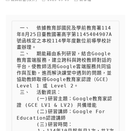
category:
last
author:
modified:
 一、  依據教育部國民及學前教育署114
年8月25日臺教國署高字第1145404907A
號函核定之本校114學年度數位前導學校計
畫辦理。

 二、  期能藉由系列研習，結合Google
教育雲端服務，建立跨科與跨校教師對話的
平台，使教師活用Google雲端服務共同協
作與互動，進而解決課堂中遇到的問題，並
協助教師取得Google教育家認證（GCE）
Level 1 或 Level 2。

 三、  活動資訊：

 　　  (一)研習主題：Google教育家認
證 (GCE LV1 & LV2) 共備增能

 　　  (二)研習講師：Google For 
Education認證講師

 　　  (三)研習時間：

 　　  １、114年10月起每月1次，共7次