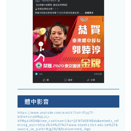
體中影音
https://www.youtube.com/watch?list=PLyj7F-
blDmYxiryAPAqLJLj-
hPMqaUKDK&time_continue=1&v=QFWTd08M8do&embeds_ref
erring_euri=https%3A%2F%2Fwww.ntpehs.ttct.edu.tw%2F&
source_ve_path=Mjg2NjY&feature=emb_logo