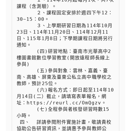
課程（含測驗）。

 　　  ２、課程固定安排於週四下午12：
30~15：00。

 　　  ３、上學期研習日期為114年10月
23日、114年11月20日、114年12月11
日、115年1月8日；下學期課程日期將另行
通知。

 　　  (四)研習地點：臺南市光華高中2
樓圖書館數位學習教室(開放遠程師長線上
參與)

 　　  (五)參與對象：雲林、嘉義、臺
南、高雄、屏東及臺東公私立高中職學校之
教師，預計25位。

 　　  (六)報名方式：即日起至114年10
月14日(二）截止，請填寫表單報名，網
址：https://reurl.cc/OmQgzv。

 　　  (七)全程參與者核發研習時數15
小時。

 四、  詳請參閱附件實施計畫，敬請貴校
協助公告研習資訊，並請惠予參與教師公