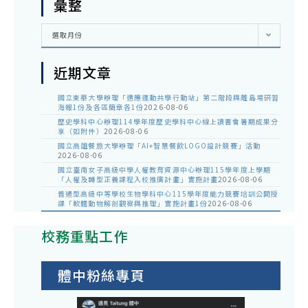
彙整
彙
選取月份
整
近期文章
國立東華大學辦理「適應運動共學行動站」第二階段與離島場研習
海報1份及各區簡章各1份
2026-08-06
歷史學科中心辦理114學年度歷史學科中心線上讀書會暑期成果分
享（如附件）
2026-08-06
國立高雄餐旅大學辦理「AI+智慧餐飲LOGO設計競賽」活動
2026-08-06
國立臺南女子高級中學人權教育資源中心辦理115學年度上學期
「人權及轉型正義課程入校推廣計畫」實施計畫
2026-08-06
普通型高級中等學校生物學科中心115學年度能力競賽培訓公開授
課「軟體動物解剖觀察與推理」實施計畫1份
2026-08-06
校務重點工作
體中粉絲專頁