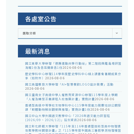
各處室公告
各
選取分類
處
室
公
告
最新消息
國立東華大學辦理「適應運動共學行動站」第二階段與離島場研習
海報1份及各區簡章各1份
2026-08-06
歷史學科中心辦理114學年度歷史學科中心線上讀書會暑期成果分
享（如附件）
2026-08-06
國立高雄餐旅大學辦理「AI+智慧餐飲LOGO設計競賽」活動
2026-08-06
國立臺南女子高級中學人權教育資源中心辦理115學年度上學期
「人權及轉型正義課程入校推廣計畫」實施計畫
2026-08-06
普通型高級中等學校生物學科中心115學年度能力競賽培訓公開授
課「軟體動物解剖觀察與推理」實施計畫1份
2026-08-06
國立中山大學外國語文教學中心「2026年語文能力研習班
(2026/09 ~ 2026/12)」招生資訊
2026-08-06
國立彰化師範大學辦理「115年至116年普通暨技術型高中物理適
性教學教材開發計畫」之「115學年度全國高三暑假學測物理複習