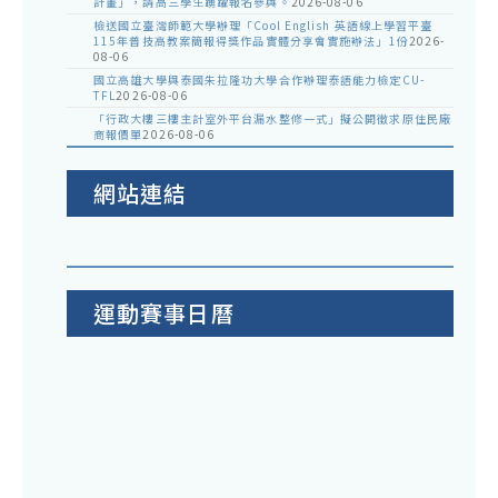
計畫」，請高三學生踴躍報名參與。
2026-08-06
檢送國立臺灣師範大學辦理「Cool English 英語線上學習平臺
115年普技高教案簡報得獎作品實體分享會實施辦法」1份
2026-
08-06
國立高雄大學與泰國朱拉隆功大學合作辦理泰語能力檢定CU-
TFL
2026-08-06
「行政大樓三樓主計室外平台漏水整修一式」擬公開徵求原住民廠
商報價單
2026-08-06
網站連結
運動賽事日曆