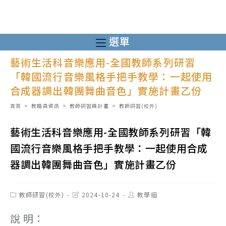
跳
轉
至
選單
主
藝術生活科音樂應用-全國教師系列研習
要
「韓國流行音樂風格手把手教學：一起使用
內
合成器調出韓團舞曲音色」實施計畫乙份
容
首頁
>
教職員資訊
>
教師研習與計畫
>
教師研習(校外)
藝術生活科音樂應用-全國教師系列研習「韓
國流行音樂風格手把手教學：一起使用合成
器調出韓團舞曲音色」實施計畫乙份
Post
Post
Post
教師研習(校外)
2024-10-24
教學組
category:
last
author:
modified:
說 明：