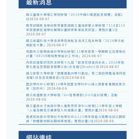
最新消息
國立臺南大學理工學院辦理「2026全國AI專題創意競賽」海報1
份
2026-08-07
教育部國民及學前教育署委請國立臺灣師範大學辦理「114至115
年度健康促進學校輔導計畫師資專業成長研習」實施計畫1份
2026-08-07
國立高雄科技大學海事學院造船及海洋工程系辦理「2026學生船
模創客大賽」
2026-08-07
桃園市立陽明高級中等學校辦理115學年度第一學期數位前導學校
計畫「AR2VR跨域教學設計工作坊」
2026-08-07
內政部建築研究所主辦第十九屆「創意狂想巢向未來」2026年智
慧化居住空間創意競賽公告(含海報QRcode)1份
2026-08-07
國立東華大學辦理「適應運動共學行動站」第二階段與離島場研習
海報1份及各區簡章各1份
2026-08-06
歷史學科中心辦理114學年度歷史學科中心線上讀書會暑期成果分
享（如附件）
2026-08-06
國立高雄餐旅大學辦理「AI+智慧餐飲LOGO設計競賽」活動
2026-08-06
國立臺南女子高級中學人權教育資源中心辦理115學年度上學期
「人權及轉型正義課程入校推廣計畫」實施計畫
2026-08-06
普通型高級中等學校生物學科中心115學年度能力競賽培訓公開授
課「軟體動物解剖觀察與推理」實施計畫1份
2026-08-06
網站連結