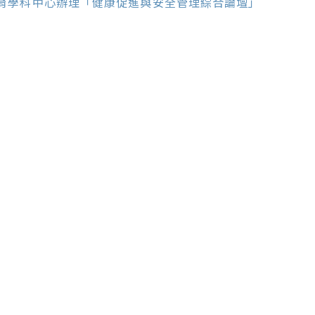
ore
育學科中心辦理「健康促進與安全管理綜合論壇」
ticles