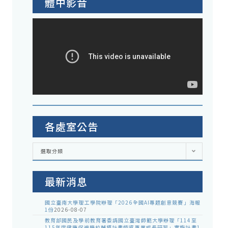
體中影音
各處室公告
各
選取分類
處
室
公
告
最新消息
國立臺南大學理工學院辦理「2026全國AI專題創意競賽」海報
1份
2026-08-07
教育部國民及學前教育署委請國立臺灣師範大學辦理「114至
115年度健康促進學校輔導計畫師資專業成長研習」實施計畫1