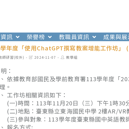
生資訊
榮譽榜
教職員資訊
成果與展
3學年度「使用ChatGPT撰寫教案增能工作坊」
t
Post
Post
教師研習(校外)
2024-11-07
教學組
egory:
last
author:
modified:
 明：
、 依據教育部國民及學前教育署113學年度「2
理。
、 工作坊相關資訊如下：
一)時間：113年11月20日（三）下午1時30
二)地點：臺東縣立東海國民中學 2樓AR/VR
三)參與對象：113學年度臺東縣國中英語教
、 報名方式: