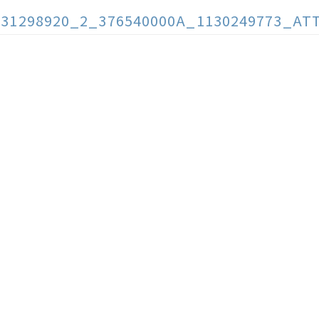
131298920_2_376540000A_1130249773_AT