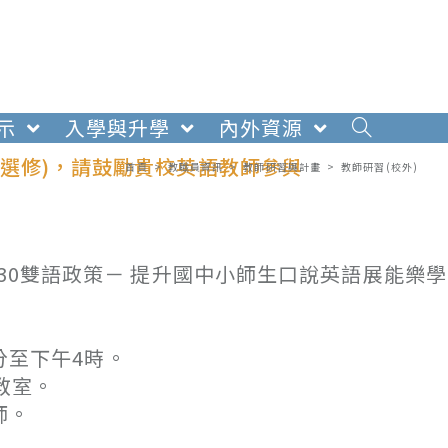
示
入學與升學
內外資源
 (選修)，請鼓勵貴校英語教師參與
首頁
>
教職員資訊
>
教師研習與計畫
>
教師研習(校外)
030雙語政策－ 提升國中小師生口說英語展能樂
分至下午4時。
教室。
師。