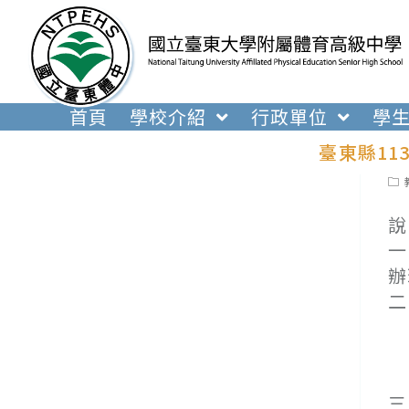
跳
轉
至
主
要
首頁
學校介紹
行政單位
學
內
臺東縣11
容
Pos
cat
說
一
辦
二
(
(
(
三