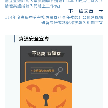
more
國立臺灣師範大學英語學系辦理114年「政策性與公共
articles
論壇英語辯論入門線上工作坊」
下一篇文章
114年度高級中等學校專業群科專任教師赴公民營機構
研習或研究寒假梯次報名相關事宜
資通安全宣導