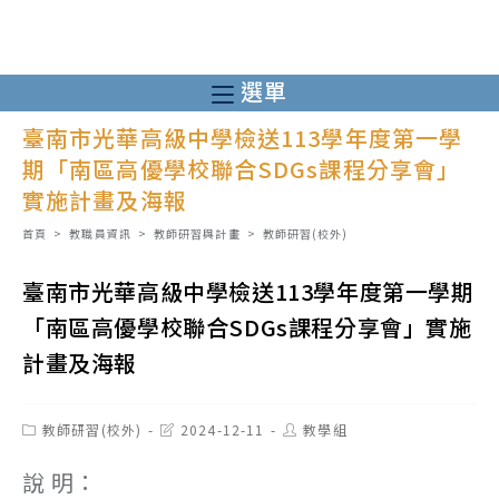
跳
轉
至
選單
主
臺南市光華高級中學檢送113學年度第一學
要
期「南區高優學校聯合SDGs課程分享會」
內
實施計畫及海報
容
首頁
>
教職員資訊
>
教師研習與計畫
>
教師研習(校外)
臺南市光華高級中學檢送113學年度第一學期
「南區高優學校聯合SDGs課程分享會」實施
計畫及海報
Post
Post
Post
教師研習(校外)
2024-12-11
教學組
category:
last
author:
modified:
說 明：