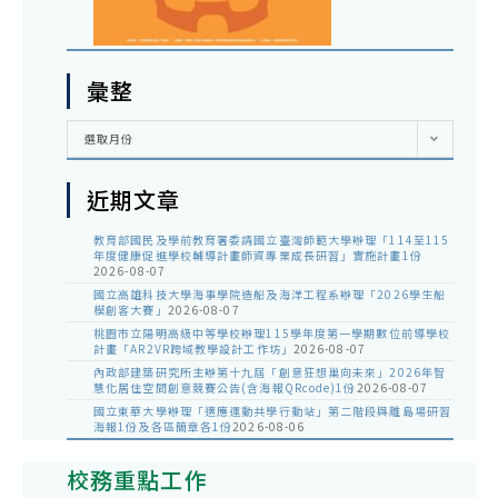
彙整
彙
選取月份
整
近期文章
教育部國民及學前教育署委請國立臺灣師範大學辦理「114至115
年度健康促進學校輔導計畫師資專業成長研習」實施計畫1份
2026-08-07
國立高雄科技大學海事學院造船及海洋工程系辦理「2026學生船
模創客大賽」
2026-08-07
桃園市立陽明高級中等學校辦理115學年度第一學期數位前導學校
計畫「AR2VR跨域教學設計工作坊」
2026-08-07
內政部建築研究所主辦第十九屆「創意狂想巢向未來」2026年智
慧化居住空間創意競賽公告(含海報QRcode)1份
2026-08-07
國立東華大學辦理「適應運動共學行動站」第二階段與離島場研習
海報1份及各區簡章各1份
2026-08-06
校務重點工作