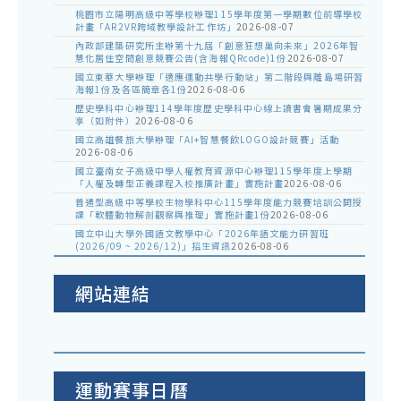
桃園市立陽明高級中等學校辦理115學年度第一學期數位前導學校
計畫「AR2VR跨域教學設計工作坊」
2026-08-07
內政部建築研究所主辦第十九屆「創意狂想巢向未來」2026年智
慧化居住空間創意競賽公告(含海報QRcode)1份
2026-08-07
國立東華大學辦理「適應運動共學行動站」第二階段與離島場研習
海報1份及各區簡章各1份
2026-08-06
歷史學科中心辦理114學年度歷史學科中心線上讀書會暑期成果分
享（如附件）
2026-08-06
國立高雄餐旅大學辦理「AI+智慧餐飲LOGO設計競賽」活動
2026-08-06
國立臺南女子高級中學人權教育資源中心辦理115學年度上學期
「人權及轉型正義課程入校推廣計畫」實施計畫
2026-08-06
普通型高級中等學校生物學科中心115學年度能力競賽培訓公開授
課「軟體動物解剖觀察與推理」實施計畫1份
2026-08-06
國立中山大學外國語文教學中心「2026年語文能力研習班
(2026/09 ~ 2026/12)」招生資訊
2026-08-06
網站連結
運動賽事日曆