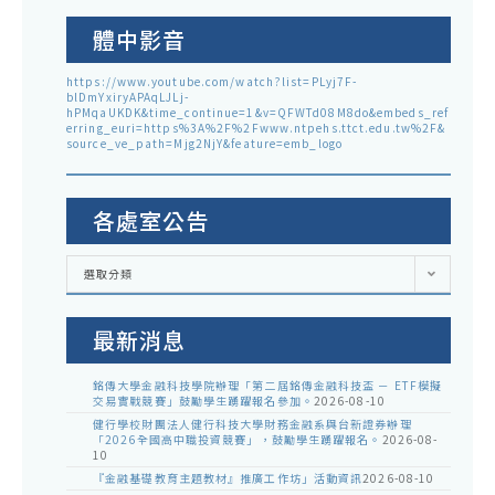
體中影音
https://www.youtube.com/watch?list=PLyj7F-
blDmYxiryAPAqLJLj-
hPMqaUKDK&time_continue=1&v=QFWTd08M8do&embeds_ref
erring_euri=https%3A%2F%2Fwww.ntpehs.ttct.edu.tw%2F&
source_ve_path=Mjg2NjY&feature=emb_logo
各處室公告
各
選取分類
處
室
公
告
最新消息
銘傳大學金融科技學院辦理「第二屆銘傳金融科技盃 － ETF模擬
交易實戰競賽」鼓勵學生踴躍報名參加。
2026-08-10
健行學校財團法人健行科技大學財務金融系與台新證券辦理
「2026全國高中職投資競賽」，鼓勵學生踴躍報名。
2026-08-
10
『金融基礎教育主題教材』推廣工作坊」活動資訊
2026-08-10