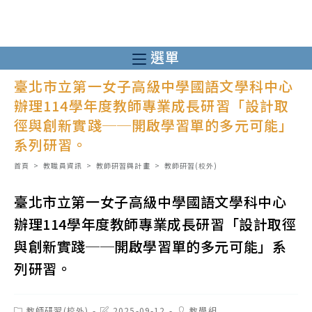
跳
轉
至
選單
主
臺北市立第一女子高級中學國語文學科中心
要
辦理114學年度教師專業成長研習「設計取
內
徑與創新實踐──開啟學習單的多元可能」
容
系列研習。
首頁
>
教職員資訊
>
教師研習與計畫
>
教師研習(校外)
臺北市立第一女子高級中學國語文學科中心
辦理114學年度教師專業成長研習「設計取徑
與創新實踐──開啟學習單的多元可能」系
列研習。
Post
Post
Post
教師研習(校外)
2025-09-12
教學組