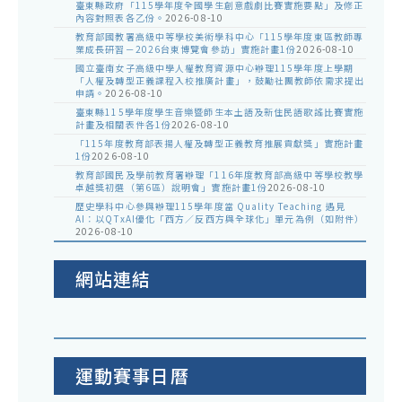
臺東縣政府「115學年度全國學生創意戲劇比賽實施要點」及修正
內容對照表各乙份。
2026-08-10
教育部國教署高級中等學校美術學科中心「115學年度東區教師專
業成長研習－2026台東博覽會參訪」實施計畫1份
2026-08-10
國立臺南女子高級中學人權教育資源中心辦理115學年度上學期
「人權及轉型正義課程入校推廣計畫」，鼓勵社團教師依需求提出
申請。
2026-08-10
臺東縣115學年度學生音樂暨師生本土語及新住民語歌謠比賽實施
計畫及相關表件各1份
2026-08-10
「115年度教育部表揚人權及轉型正義教育推展貢獻獎」實施計畫
1份
2026-08-10
教育部國民及學前教育署辦理「116年度教育部高級中等學校教學
卓越獎初選（第6區）說明會」實施計畫1份
2026-08-10
歷史學科中心參與辦理115學年度當 Quality Teaching 遇見
AI：以QTxAI優化「西方／反西方與全球化」單元為例（如附件）
2026-08-10
網站連結
運動賽事日曆