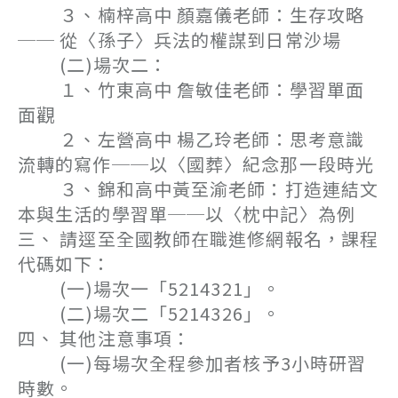
３、楠梓高中 顏嘉儀老師：生存攻略
── 從〈孫子〉兵法的權謀到日常沙場
(二)場次二：
１、竹東高中 詹敏佳老師：學習單面
面觀
２、左營高中 楊乙玲老師：思考意識
流轉的寫作──以〈國葬〉紀念那一段時光
３、錦和高中黃至渝老師：打造連結文
本與生活的學習單──以〈枕中記〉為例
三、 請逕至全國教師在職進修網報名，課程
代碼如下：
(一)場次一「5214321」。
(二)場次二「5214326」。
四、 其他注意事項：
(一)每場次全程參加者核予3小時研習
時數。