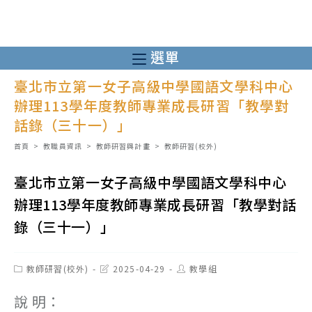
跳
轉
至
選單
主
臺北市立第一女子高級中學國語文學科中心
要
辦理113學年度教師專業成長研習「教學對
內
話錄（三十一）」
容
首頁
>
教職員資訊
>
教師研習與計畫
>
教師研習(校外)
臺北市立第一女子高級中學國語文學科中心
辦理113學年度教師專業成長研習「教學對話
錄（三十一）」
Post
Post
Post
教師研習(校外)
2025-04-29
教學組
category:
last
author:
modified:
說 明：