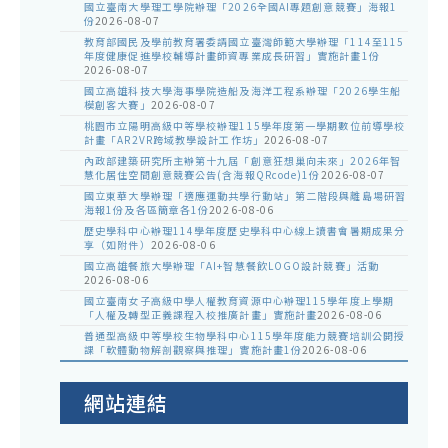
國立臺南大學理工學院辦理「2026全國AI專題創意競賽」海報1
份
2026-08-07
教育部國民及學前教育署委請國立臺灣師範大學辦理「114至115
年度健康促進學校輔導計畫師資專業成長研習」實施計畫1份
2026-08-07
國立高雄科技大學海事學院造船及海洋工程系辦理「2026學生船
模創客大賽」
2026-08-07
桃園市立陽明高級中等學校辦理115學年度第一學期數位前導學校
計畫「AR2VR跨域教學設計工作坊」
2026-08-07
內政部建築研究所主辦第十九屆「創意狂想巢向未來」2026年智
慧化居住空間創意競賽公告(含海報QRcode)1份
2026-08-07
國立東華大學辦理「適應運動共學行動站」第二階段與離島場研習
海報1份及各區簡章各1份
2026-08-06
歷史學科中心辦理114學年度歷史學科中心線上讀書會暑期成果分
享（如附件）
2026-08-06
國立高雄餐旅大學辦理「AI+智慧餐飲LOGO設計競賽」活動
2026-08-06
國立臺南女子高級中學人權教育資源中心辦理115學年度上學期
「人權及轉型正義課程入校推廣計畫」實施計畫
2026-08-06
普通型高級中等學校生物學科中心115學年度能力競賽培訓公開授
課「軟體動物解剖觀察與推理」實施計畫1份
2026-08-06
網站連結