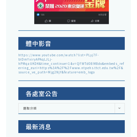
體中影音
https://www.youtube.com/watch?list=PLyj7F-
blDmYxiryAPAqLJLj-
hPMqaUKDK&time_continue=1&v=QFWTd08M8do&embeds_ref
erring_euri=https%3A%2F%2Fwww.ntpehs.ttct.edu.tw%2F&
source_ve_path=Mjg2NjY&feature=emb_logo
各處室公告
各
選取分類
處
室
公
告
最新消息