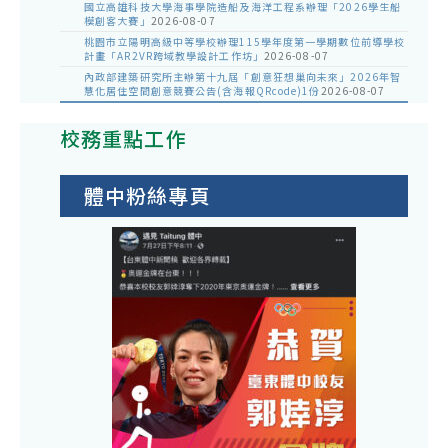
國立高雄科技大學海事學院造船及海洋工程系辦理「2026學生船
模創客大賽」
2026-08-07
桃園市立陽明高級中等學校辦理115學年度第一學期數位前導學校
計畫「AR2VR跨域教學設計工作坊」
2026-08-07
內政部建築研究所主辦第十九屆「創意狂想巢向未來」2026年智
慧化居住空間創意競賽公告(含海報QRcode)1份
2026-08-07
校務重點工作
體中粉絲專頁