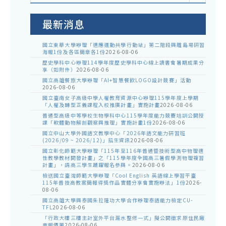
室
公
告
最新消息
國立東華大學辦理「適應運動共學行動站」第二階段與離島場研習
海報1份及各區簡章各1份
2026-08-06
歷史學科中心辦理114學年度歷史學科中心線上讀書會暑期成果分
享（如附件）
2026-08-06
國立高雄餐旅大學辦理「AI+智慧餐飲LOGO設計競賽」活動
2026-08-06
國立臺南女子高級中學人權教育資源中心辦理115學年度上學期
「人權及轉型正義課程入校推廣計畫」實施計畫
2026-08-06
普通型高級中等學校生物學科中心115學年度能力競賽培訓公開授
課「軟體動物解剖觀察與推理」實施計畫1份
2026-08-06
國立中山大學外國語文教學中心「2026年語文能力研習班
(2026/09 ~ 2026/12)」招生資訊
2026-08-06
國立彰化師範大學辦理「115年至116年普通暨技術型高中物理適
性教學教材開發計畫」之「115學年度全國高三暑假學測物理複習
計畫」，請高三學生踴躍報名參與。
2026-08-06
檢送國立臺灣師範大學辦理「Cool English 英語線上學習平臺
115年普技高教案簡報得獎作品實體分享會實施辦法」1份
2026-
08-06
國立高雄大學與泰國朱拉隆功大學合作辦理泰語能力檢定CU-
TFL
2026-08-06
「行政大樓三樓主計室外平台漏水整修一式」擬公開徵求原住民廠
商報價單
2026-08-06