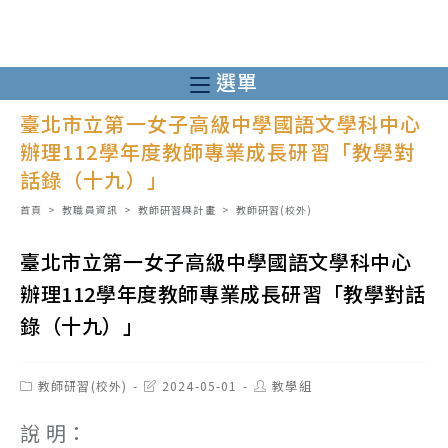
跳
轉
至
選單
主
臺北市立第一女子高級中學國語文學科中心
要
辦理112學年度教師專業成長研習「教學對
內
話錄（十九）」
容
首頁
>
教職員資訊
>
教師研習與計畫
>
教師研習(校外)
臺北市立第一女子高級中學國語文學科中心
辦理112學年度教師專業成長研習「教學對話
錄（十九）」
Post
Post
Post
教師研習(校外)
2024-05-01
教學組
category:
last
author:
modified:
說 明：