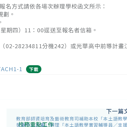
及報名方式請依各場次辦理學校函文所示：
規劃。
。
星期四）11：00逕送至報名者信箱。
2-28234811分機242）或光華高中前導計畫
TACH1-1
下載
下一篇
教育部師資培育及藝術教育司補助本校「本土語教
校務重點工作
發展中心計畫」辦理「本土語教學實習輔導員／支