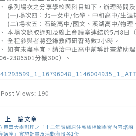
、 系列場次之分享學校與科目如下，辦理時間
一)場次四：北一女中/化學、中和高中/生涯
二)場次五：石碇高中/國文、溪湖高中/物理
、 本場次錄取通知及線上會議室連結於5月8日（
、 全程參與者將登錄教師研習時數2小時。
、 如有未盡事宜，請洽中正高中前導計畫游助理（0
06-2386501分機300）。
141293599_1_16796048_1146004935_1_AT
Post Views:
190
上一篇文章
ead
ore
立東華大學辦理之「十二年課綱原住民族相關學習內容諮詢
ticles
導講座」實施計畫及活動海報各1份