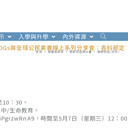
示
入學與升學
內外資源
DGs與全球公民素養線上系列分享會：各科部定
首頁
>
教職員資訊
>
教師研習與計畫
>
教師研習(校外)
10：30。
中/生命教育。
5pT4PgrzwRnA9，時間至5月7日（星期三）12：