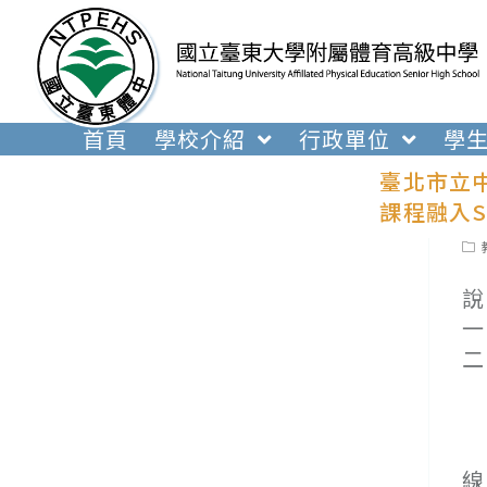
跳
轉
至
主
要
首頁
學校介紹
行政單位
學
內
臺北市立
容
課程融入
Pos
cat
說
一
二
(
(
(
線