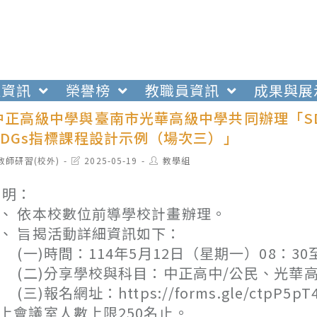
生資訊
榮譽榜
教職員資訊
成果與展
中正高級中學與臺南市光華高級中學共同辦理「S
SDGs指標課程設計示例（場次三）」
t
Post
Post
教師研習(校外)
2025-05-19
教學組
egory:
last
author:
modified:
 明：
、 依本校數位前導學校計畫辦理。
、 旨揭活動詳細資訊如下：
一)時間：114年5月12日（星期一）08：30至
二)分享學校與科目：中正高中/公民、光華高
三)報名網址：https://forms.gle/ctpP
上會議室人數上限250名止。