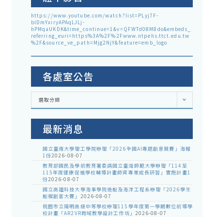
https://www.youtube.com/watch?list=PLyj7F-
blDmYxiryAPAqLJLj-
hPMqaUKDK&time_continue=1&v=QFWTd08M8do&embeds_
referring_euri=https%3A%2F%2Fwww.ntpehs.ttct.edu.tw
%2F&source_ve_path=Mjg2NjY&feature=emb_logo
各處室公告
各
選取分類
處
室
公
告
最新消息
國立臺南大學理工學院辦理「2026全國AI專題創意競賽」海報
1份
2026-08-07
教育部國民及學前教育署委請國立臺灣師範大學辦理「114至
115年度健康促進學校輔導計畫師資專業成長研習」實施計畫1
份
2026-08-07
國立高雄科技大學海事學院造船及海洋工程系辦理「2026學生
船模創客大賽」
2026-08-07
桃園市立陽明高級中等學校辦理115學年度第一學期數位前導學
校計畫「AR2VR跨域教學設計工作坊」
2026-08-07