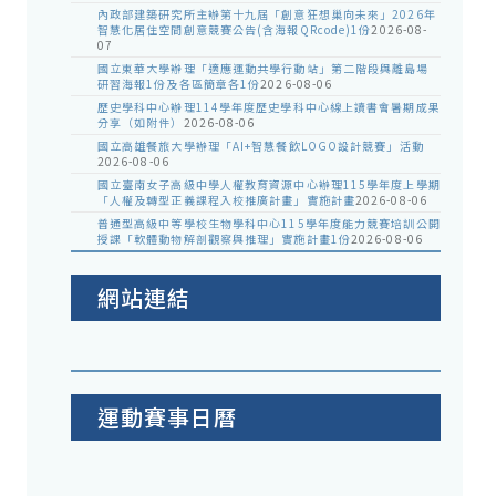
內政部建築研究所主辦第十九屆「創意狂想巢向未來」2026年
智慧化居住空間創意競賽公告(含海報QRcode)1份
2026-08-
07
國立東華大學辦理「適應運動共學行動站」第二階段與離島場
研習海報1份及各區簡章各1份
2026-08-06
歷史學科中心辦理114學年度歷史學科中心線上讀書會暑期成果
分享（如附件）
2026-08-06
國立高雄餐旅大學辦理「AI+智慧餐飲LOGO設計競賽」活動
2026-08-06
國立臺南女子高級中學人權教育資源中心辦理115學年度上學期
「人權及轉型正義課程入校推廣計畫」實施計畫
2026-08-06
普通型高級中等學校生物學科中心115學年度能力競賽培訓公開
授課「軟體動物解剖觀察與推理」實施計畫1份
2026-08-06
網站連結
運動賽事日曆