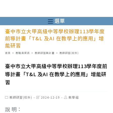
跳
轉
至
選單
主
臺中市立大甲高級中等學校辦理113學年度
要
前導計畫「T&L 及AI 在教學上的應用」增
內
能研習
容
首頁
>
教職員資訊
>
教師研習與計畫
>
教師研習(校外)
臺中市立大甲高級中等學校辦理113學年度前
導計畫「T&L 及AI 在教學上的應用」增能研
習
Post
Post
Post
教師研習(校外)
2024-12-19
教學組
category:
last
author:
modified:
說 明：