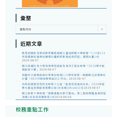
彙整
彙
選取月份
整
近期文章
教育部國民及學前教育署委請國立臺灣師範大學辦理「114至115
年度健康促進學校輔導計畫師資專業成長研習」實施計畫1份
2026-08-07
國立高雄科技大學海事學院造船及海洋工程系辦理「2026學生船
模創客大賽」
2026-08-07
桃園市立陽明高級中等學校辦理115學年度第一學期數位前導學校
計畫「AR2VR跨域教學設計工作坊」
2026-08-07
內政部建築研究所主辦第十九屆「創意狂想巢向未來」2026年智
慧化居住空間創意競賽公告(含海報QRcode)1份
2026-08-07
國立東華大學辦理「適應運動共學行動站」第二階段與離島場研習
海報1份及各區簡章各1份
2026-08-06
校務重點工作