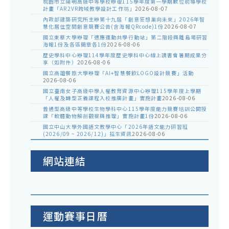
桃園市立陽明高級中等學校辦理115學年度第一學期數位前導學校
計畫「AR2VR跨域教學設計工作坊」
2026-08-07
內政部建築研究所主辦第十九屆「創意狂想巢向未來」2026年智
慧化居住空間創意競賽公告(含海報QRcode)1份
2026-08-07
國立東華大學辦理「適應運動共學行動站」第二階段與離島場研習
海報1份及各區簡章各1份
2026-08-06
歷史學科中心辦理114學年度歷史學科中心線上讀書會暑期成果分
享（如附件）
2026-08-06
國立高雄餐旅大學辦理「AI+智慧餐飲LOGO設計競賽」活動
2026-08-06
國立臺南女子高級中學人權教育資源中心辦理115學年度上學期
「人權及轉型正義課程入校推廣計畫」實施計畫
2026-08-06
普通型高級中等學校生物學科中心115學年度能力競賽培訓公開授
課「軟體動物解剖觀察與推理」實施計畫1份
2026-08-06
國立中山大學外國語文教學中心「2026年語文能力研習班
(2026/09 ~ 2026/12)」招生資訊
2026-08-06
網站連結
運動賽事日曆