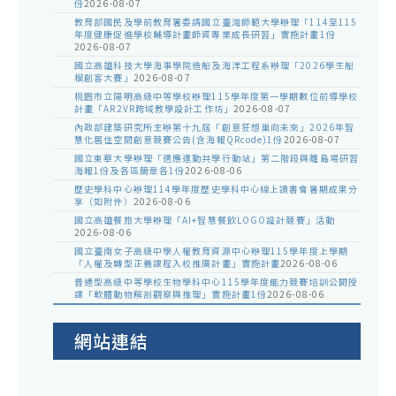
份
2026-08-07
教育部國民及學前教育署委請國立臺灣師範大學辦理「114至115
年度健康促進學校輔導計畫師資專業成長研習」實施計畫1份
2026-08-07
國立高雄科技大學海事學院造船及海洋工程系辦理「2026學生船
模創客大賽」
2026-08-07
桃園市立陽明高級中等學校辦理115學年度第一學期數位前導學校
計畫「AR2VR跨域教學設計工作坊」
2026-08-07
內政部建築研究所主辦第十九屆「創意狂想巢向未來」2026年智
慧化居住空間創意競賽公告(含海報QRcode)1份
2026-08-07
國立東華大學辦理「適應運動共學行動站」第二階段與離島場研習
海報1份及各區簡章各1份
2026-08-06
歷史學科中心辦理114學年度歷史學科中心線上讀書會暑期成果分
享（如附件）
2026-08-06
國立高雄餐旅大學辦理「AI+智慧餐飲LOGO設計競賽」活動
2026-08-06
國立臺南女子高級中學人權教育資源中心辦理115學年度上學期
「人權及轉型正義課程入校推廣計畫」實施計畫
2026-08-06
普通型高級中等學校生物學科中心115學年度能力競賽培訓公開授
課「軟體動物解剖觀察與推理」實施計畫1份
2026-08-06
網站連結