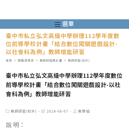
跳
轉
至
選單
主
臺中市私立弘文高級中學辦理112學年度數
要
位前導學校計畫「結合數位闖關遊戲設計-
內
以社會科為例」教師增能研習
容
首頁
>
教職員資訊
>
教師研習與計畫
>
教師研習(校外)
臺中市私立弘文高級中學辦理112學年度數位
前導學校計畫「結合數位闖關遊戲設計-以社
會科為例」教師增能研習
Post
Post
Post
教師研習(校外)
2024-06-07
教學組
category:
last
author:
modified:
說 明：