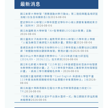
告
最新消息
國立東華大學辦理「適應運動共學行動站」第二階段與離島場研習
海報1份及各區簡章各1份
2026-08-06
歷史學科中心辦理114學年度歷史學科中心線上讀書會暑期成果分
享（如附件）
2026-08-06
國立高雄餐旅大學辦理「AI+智慧餐飲LOGO設計競賽」活動
2026-08-06
國立臺南女子高級中學人權教育資源中心辦理115學年度上學期
「人權及轉型正義課程入校推廣計畫」實施計畫
2026-08-06
普通型高級中等學校生物學科中心115學年度能力競賽培訓公開授
課「軟體動物解剖觀察與推理」實施計畫1份
2026-08-06
國立中山大學外國語文教學中心「2026年語文能力研習班
(2026/09 ~ 2026/12)」招生資訊
2026-08-06
國立彰化師範大學辦理「115年至116年普通暨技術型高中物理適
性教學教材開發計畫」之「115學年度全國高三暑假學測物理複習
計畫」，請高三學生踴躍報名參與。
2026-08-06
檢送國立臺灣師範大學辦理「Cool English 英語線上學習平臺
115年普技高教案簡報得獎作品實體分享會實施辦法」1份
2026-
08-06
國立高雄大學與泰國朱拉隆功大學合作辦理泰語能力檢定CU-
TFL
2026-08-06
「行政大樓三樓主計室外平台漏水整修一式」擬公開徵求原住民廠
商報價單
2026-08-06