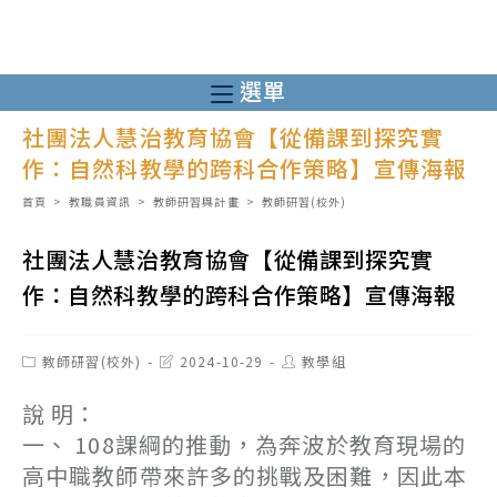
跳
轉
至
選單
主
社團法人慧治教育協會【從備課到探究實
要
作：自然科教學的跨科合作策略】宣傳海報
內
容
首頁
>
教職員資訊
>
教師研習與計畫
>
教師研習(校外)
社團法人慧治教育協會【從備課到探究實
作：自然科教學的跨科合作策略】宣傳海報
Post
Post
Post
教師研習(校外)
2024-10-29
教學組
category:
last
author:
modified:
說 明：
一、 108課綱的推動，為奔波於教育現場的
高中職教師帶來許多的挑戰及困難，因此本