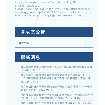
https://www.youtube.com/watch?list=PLyj7F-
blDmYxiryAPAqLJLj-
hPMqaUKDK&time_continue=1&v=QFWTd08M8do&embeds_
referring_euri=https%3A%2F%2Fwww.ntpehs.ttct.edu.tw
%2F&source_ve_path=Mjg2NjY&feature=emb_logo
各處室公告
各
選取分類
處
室
公
告
最新消息
國立臺南大學理工學院辦理「2026全國AI專題創意競賽」海報
1份
2026-08-07
教育部國民及學前教育署委請國立臺灣師範大學辦理「114至
115年度健康促進學校輔導計畫師資專業成長研習」實施計畫1
份
2026-08-07
國立高雄科技大學海事學院造船及海洋工程系辦理「2026學生
船模創客大賽」
2026-08-07
桃園市立陽明高級中等學校辦理115學年度第一學期數位前導學
校計畫「AR2VR跨域教學設計工作坊」
2026-08-07
內政部建築研究所主辦第十九屆「創意狂想巢向未來」2026年