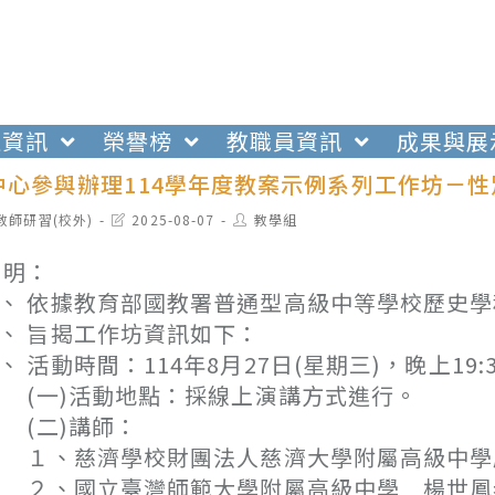
生資訊
榮譽榜
教職員資訊
成果與展
中心參與辦理114學年度教案示例系列工作坊－
t
Post
Post
教師研習(校外)
2025-08-07
教學組
egory:
last
author:
modified:
 明：
、 依據教育部國教署普通型高級中等學校歷史學
、 旨揭工作坊資訊如下：
、 活動時間：114年8月27日(星期三)，晚上19:3
一)活動地點：採線上演講方式進行。
(二)講師：
、慈濟學校財團法人慈濟大學附屬高級中學歷
２、國立臺灣師範大學附屬高級中學 楊世鳳