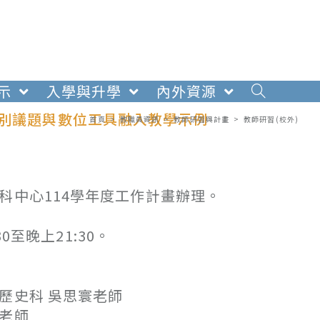
示
入學與升學
內外資源
性別議題與數位工具融入教學示例
首頁
>
教職員資訊
>
教師研習與計畫
>
教師研習(校外)
科中心114學年度工作計畫辦理。
0至晚上21:30。
史科 吳思寰老師
老師