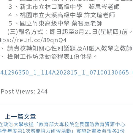
３、新北市立林口高級中學 黎思岑老師
４、桃園市立大溪高級中學 許文瑄老師
５、國立竹東高級中學 蔡智惠老師
三)報名方式：即日起至8月21日(星期四)前，
tps://reurl.cc/89qnQ4
、 請貴校轉知關心性別議題及AI融入教學之教
、 檢附工作坊活動流程表1份供參。
141296350_1_114A202815_1_07100130665
Post Views:
244
上一篇文章
ead
ore
立政治大學檢送「教育部大專校院全民國防教育資源中心
ticles
14學年度第1次增能培力研習活動」實施計畫及海報各1份