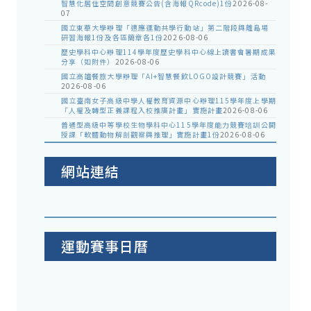
智慧化居住空間創意競賽公告(含海報QRcode)1份
2026-08-
07
國立東華大學辦理「適應運動共學行動站」第二階段與離島場
研習海報1份及各區簡章各1份
2026-08-06
歷史學科中心辦理114學年度歷史學科中心線上讀書會暑期成果
分享（如附件）
2026-08-06
國立高雄餐旅大學辦理「AI+智慧餐飲LOGO設計競賽」活動
2026-08-06
國立臺南女子高級中學人權教育資源中心辦理115學年度上學期
「人權及轉型正義課程入校推廣計畫」實施計畫
2026-08-06
普通型高級中等學校生物學科中心115學年度能力競賽培訓公開
授課「軟體動物解剖觀察與推理」實施計畫1份
2026-08-06
網站連結
運動賽事日曆