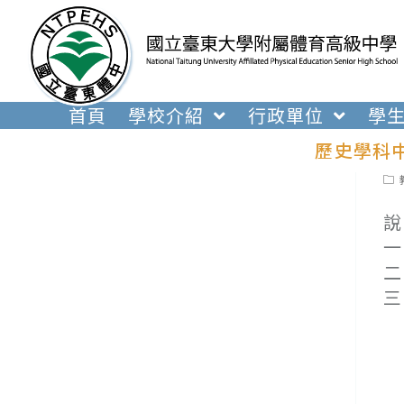
跳
轉
至
主
要
首頁
學校介紹
行政單位
學
內
歷史學科
容
Pos
cat
說
一
二
三
(
１