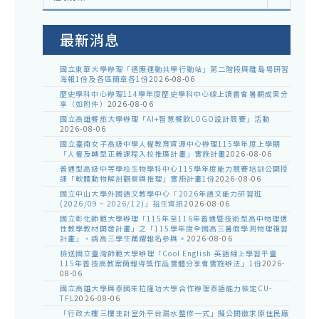
室
公
告
最新消息
國立東華大學辦理「適應運動共學行動站」第二階段與離島場研習
海報1份及各區簡章各1份
2026-08-06
歷史學科中心辦理114學年度歷史學科中心線上讀書會暑期成果分
享（如附件）
2026-08-06
國立高雄餐旅大學辦理「AI+智慧餐飲LOGO設計競賽」活動
2026-08-06
國立臺南女子高級中學人權教育資源中心辦理115學年度上學期
「人權及轉型正義課程入校推廣計畫」實施計畫
2026-08-06
普通型高級中等學校生物學科中心115學年度能力競賽培訓公開授
課「軟體動物解剖觀察與推理」實施計畫1份
2026-08-06
國立中山大學外國語文教學中心「2026年語文能力研習班
(2026/09 ~ 2026/12)」招生資訊
2026-08-06
國立彰化師範大學辦理「115年至116年普通暨技術型高中物理適
性教學教材開發計畫」之「115學年度全國高三暑假學測物理複習
計畫」，請高三學生踴躍報名參與。
2026-08-06
檢送國立臺灣師範大學辦理「Cool English 英語線上學習平臺
115年普技高教案簡報得獎作品實體分享會實施辦法」1份
2026-
08-06
國立高雄大學與泰國朱拉隆功大學合作辦理泰語能力檢定CU-
TFL
2026-08-06
「行政大樓三樓主計室外平台漏水整修一式」擬公開徵求原住民廠