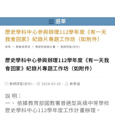
跳
轉
至
選單
主
歷史學科中心參與辦理112學年度《有一天
要
我會回家》紀錄片專題工作坊（如附件）
內
容
首頁
>
教職員資訊
>
教師研習與計畫
>
教師研習(校外)
歷史學科中心參與辦理112學年度《有一天我
會回家》紀錄片專題工作坊（如附件）
Post
Post
Post
教師研習(校外)
2024-03-20
教學組
category:
last
author:
modified:
說 明：
一、 依據教育部國教署普通型高級中等學校
歷史學科中心112學年度工作計畫辦理。