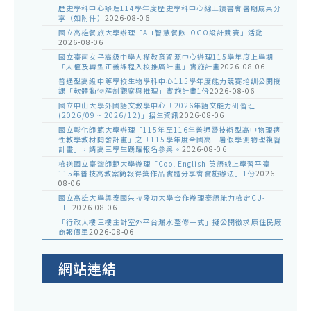
歷史學科中心辦理114學年度歷史學科中心線上讀書會暑期成果分
享（如附件）
2026-08-06
國立高雄餐旅大學辦理「AI+智慧餐飲LOGO設計競賽」活動
2026-08-06
國立臺南女子高級中學人權教育資源中心辦理115學年度上學期
「人權及轉型正義課程入校推廣計畫」實施計畫
2026-08-06
普通型高級中等學校生物學科中心115學年度能力競賽培訓公開授
課「軟體動物解剖觀察與推理」實施計畫1份
2026-08-06
國立中山大學外國語文教學中心「2026年語文能力研習班
(2026/09 ~ 2026/12)」招生資訊
2026-08-06
國立彰化師範大學辦理「115年至116年普通暨技術型高中物理適
性教學教材開發計畫」之「115學年度全國高三暑假學測物理複習
計畫」，請高三學生踴躍報名參與。
2026-08-06
檢送國立臺灣師範大學辦理「Cool English 英語線上學習平臺
115年普技高教案簡報得獎作品實體分享會實施辦法」1份
2026-
08-06
國立高雄大學與泰國朱拉隆功大學合作辦理泰語能力檢定CU-
TFL
2026-08-06
「行政大樓三樓主計室外平台漏水整修一式」擬公開徵求原住民廠
商報價單
2026-08-06
網站連結