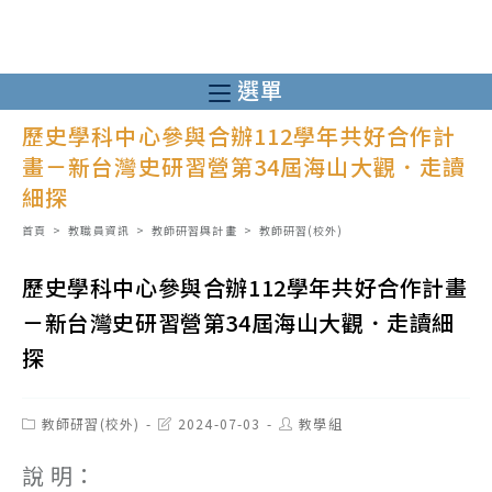
跳
轉
至
選單
主
歷史學科中心參與合辦112學年共好合作計
要
畫－新台灣史研習營第34屆海山大觀．走讀
內
細探
容
首頁
>
教職員資訊
>
教師研習與計畫
>
教師研習(校外)
歷史學科中心參與合辦112學年共好合作計畫
－新台灣史研習營第34屆海山大觀．走讀細
探
Post
Post
Post
教師研習(校外)
2024-07-03
教學組
category:
last
author:
modified:
說 明：