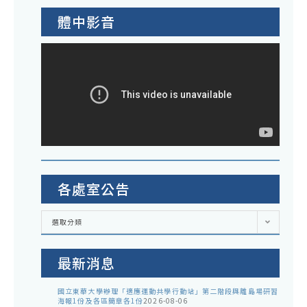
體中影音
各處室公告
各
選取分類
處
室
公
告
最新消息
國立東華大學辦理「適應運動共學行動站」第二階段與離島場研習
海報1份及各區簡章各1份
2026-08-06