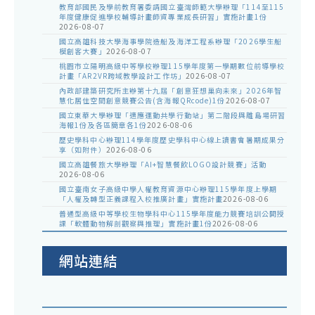
教育部國民及學前教育署委請國立臺灣師範大學辦理「114至115
年度健康促進學校輔導計畫師資專業成長研習」實施計畫1份
2026-08-07
國立高雄科技大學海事學院造船及海洋工程系辦理「2026學生船
模創客大賽」
2026-08-07
桃園市立陽明高級中等學校辦理115學年度第一學期數位前導學校
計畫「AR2VR跨域教學設計工作坊」
2026-08-07
內政部建築研究所主辦第十九屆「創意狂想巢向未來」2026年智
慧化居住空間創意競賽公告(含海報QRcode)1份
2026-08-07
國立東華大學辦理「適應運動共學行動站」第二階段與離島場研習
海報1份及各區簡章各1份
2026-08-06
歷史學科中心辦理114學年度歷史學科中心線上讀書會暑期成果分
享（如附件）
2026-08-06
國立高雄餐旅大學辦理「AI+智慧餐飲LOGO設計競賽」活動
2026-08-06
國立臺南女子高級中學人權教育資源中心辦理115學年度上學期
「人權及轉型正義課程入校推廣計畫」實施計畫
2026-08-06
普通型高級中等學校生物學科中心115學年度能力競賽培訓公開授
課「軟體動物解剖觀察與推理」實施計畫1份
2026-08-06
網站連結