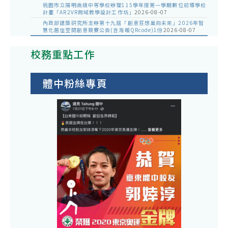
桃園市立陽明高級中等學校辦理115學年度第一學期數位前導學校
計畫「AR2VR跨域教學設計工作坊」
2026-08-07
內政部建築研究所主辦第十九屆「創意狂想巢向未來」2026年智
慧化居住空間創意競賽公告(含海報QRcode)1份
2026-08-07
校務重點工作
體中粉絲專頁