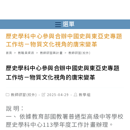
跳
轉
至
選單
主
歷史學科中心參與合辦中國史與東亞史專題
要
工作坊－物質文化視角的唐宋變革
內
容
首頁
>
教職員資訊
>
教師研習與計畫
>
教師研習(校外)
歷史學科中心參與合辦中國史與東亞史專題
工作坊－物質文化視角的唐宋變革
Post
Post
Post
教師研習(校外)
2025-04-29
教學組
category:
last
author:
modified:
說 明：
一、 依據教育部國教署普通型高級中等學校
歷史學科中心113學年度工作計畫辦理。