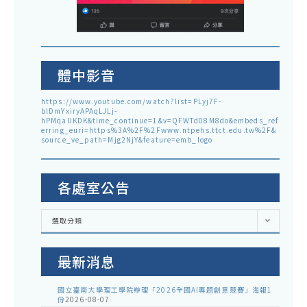
體中影音
https://www.youtube.com/watch?list=PLyj7F-
blDmYxiryAPAqLJLj-
hPMqaUKDK&time_continue=1&v=QFWTd08M8do&embeds_ref
erring_euri=https%3A%2F%2Fwww.ntpehs.ttct.edu.tw%2F&
source_ve_path=Mjg2NjY&feature=emb_logo
各處室公告
各
選取分類
處
室
公
告
最新消息
國立臺南大學理工學院辦理「2026全國AI專題創意競賽」海報1
份
2026-08-07