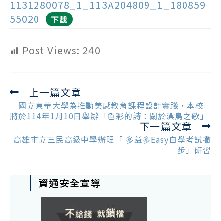
1131280078_1_113A204809_1_180859
55020
下載
Post Views:
240
上一篇文章
Read
more
國立東華大學為推動美感教育課程設計實踐，本校
articles
將於114年1月10日舉辦「色彩的詩：關於漂鳥之歌」
下一篇文章
高雄市立三民高級中學辦理「 多益多Easy自學考試撇
步」研習
資通安全宣導