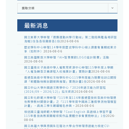
各
選取分類
處
室
公
告
最新消息
國立東華大學辦理「適應運動共學行動站」第二階段與離島場研習
海報1份及各區簡章各1份
2026-08-06
歷史學科中心辦理114學年度歷史學科中心線上讀書會暑期成果分
享（如附件）
2026-08-06
國立高雄餐旅大學辦理「AI+智慧餐飲LOGO設計競賽」活動
2026-08-06
國立臺南女子高級中學人權教育資源中心辦理115學年度上學期
「人權及轉型正義課程入校推廣計畫」實施計畫
2026-08-06
普通型高級中等學校生物學科中心115學年度能力競賽培訓公開授
課「軟體動物解剖觀察與推理」實施計畫1份
2026-08-06
國立中山大學外國語文教學中心「2026年語文能力研習班
(2026/09 ~ 2026/12)」招生資訊
2026-08-06
國立彰化師範大學辦理「115年至116年普通暨技術型高中物理適
性教學教材開發計畫」之「115學年度全國高三暑假學測物理複習
計畫」，請高三學生踴躍報名參與。
2026-08-06
檢送國立臺灣師範大學辦理「Cool English 英語線上學習平臺
115年普技高教案簡報得獎作品實體分享會實施辦法」1份
2026-
08-06
國立高雄大學與泰國朱拉隆功大學合作辦理泰語能力檢定CU-