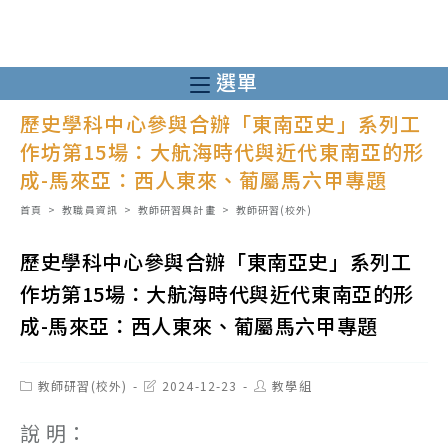
跳
轉
至
選單
主
歷史學科中心參與合辦「東南亞史」系列工
要
作坊第15場：大航海時代與近代東南亞的形
內
成-馬來亞：西人東來、葡屬馬六甲專題
容
首頁
>
教職員資訊
>
教師研習與計畫
>
教師研習(校外)
歷史學科中心參與合辦「東南亞史」系列工
作坊第15場：大航海時代與近代東南亞的形
成-馬來亞：西人東來、葡屬馬六甲專題
Post
Post
Post
教師研習(校外)
2024-12-23
教學組
category:
last
author:
modified:
說 明：